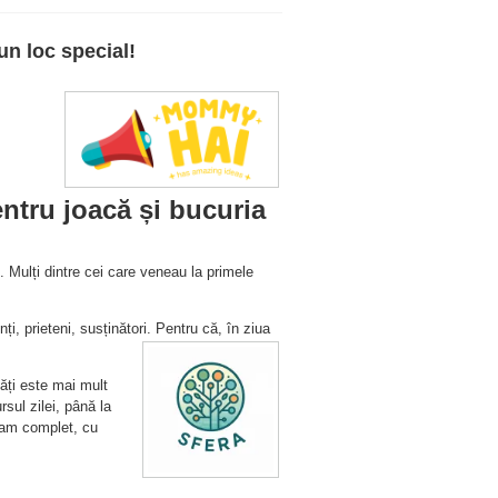
un loc special!
entru joacă și bucuria
i. Mulți dintre cei care veneau la primele
nți, prieteni, susținători. Pentru că, în ziua
ăți este mai mult
sul zilei, până la
ram complet, cu