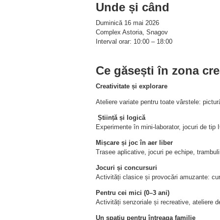
Unde și când
Duminică 16 mai 2026
Complex Astoria, Snagov
Interval orar: 10:00 – 18:00
Ce găsești în zona c
Creativitate și explorare
Ateliere variate pentru toate vârstele: pictur
Știință și logică
Experimente în mini-laborator, jocuri de tip 
Mișcare și joc în aer liber
Trasee aplicative, jocuri pe echipe, trambuli
Jocuri și concursuri
Activități clasice și provocări amuzante: cur
Pentru cei mici (0–3 ani)
Activități senzoriale și recreative, ateliere 
Un spațiu pentru întreaga familie