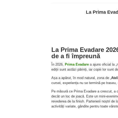
La Prima Evada
La Prima Evadare 2026,
de a fi împreună
În 2026,
Prima Evadare
a ajuns oficial la „
ediții sunt astăzi părinți, iar copiii lor sunt d
Așa a apărut, în mod natural, zona de „
Atel
cursei, experiența nu se termină pe traseu,
Pe măsură ce Prima Evadare a crescut, a deve
decât un loc de joacă. Este un mini-eveniment
revederea de la finish. Partenerii noștri de l
activități variate, gândite pentru toate vârste