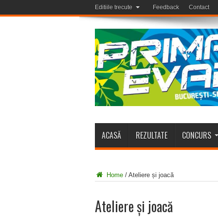
Editiile trecute
Feedback
Contact
ACASĂ
REZULTATE
CONCURS
Home
/
Ateliere și joacă
Ateliere și joacă