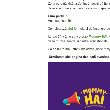
Zona este gândită astfel încât copiii să fie i
de interacțiune și activități care încurajează 
Cum participi
Accesul este liber.
Completează
aici
formularul de înscriere pent
Iar dacă încă nu știi ce este
Mommy HAI
, 
de la muzee, teatre și centre educaționale, pâ
Ca să nu te mai întrebi niciodată „unde me
Urmărește
aici
pagina dedicată eveniment