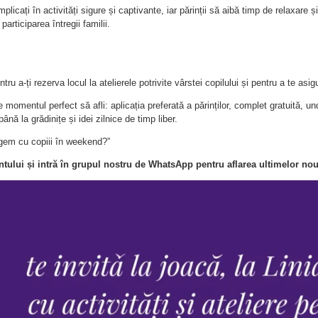
mplicați în activități sigure și captivante, iar părinții să aibă timp de relaxare 
participarea întregii familii.
ru a-ți rezerva locul la atelierele potrivite vârstei copilului și pentru a te asigu
e momentul perfect să afli: aplicația preferată a părinților, complet gratuită, und
nă la grădinițe și idei zilnice de timp liber.
rgem cu copiii în weekend?”
ului și intră în grupul nostru de WhatsApp pentru aflarea ultimelor noută