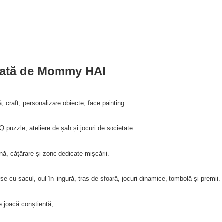
reată de Mommy HAI
ă, craft, personalizare obiecte, face painting
IQ puzzle, ateliere de șah și jocuri de societate
nă, cățărare și zone dedicate mișcării.
se cu sacul, oul în lingură, tras de sfoară, jocuri dinamice, tombolă și premii.
de joacă conștientă,