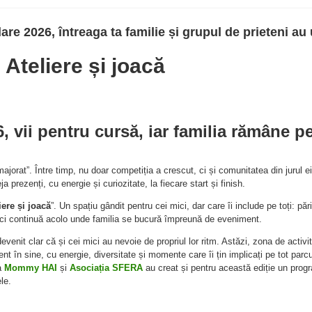
re 2026, întreaga ta familie și grupul de prieteni au 
Ateliere și joacă
 vii pentru cursă, iar familia rămâne p
majorat”. Între timp, nu doar competiția a crescut, ci și comunitatea din jurul e
eja prezenți, cu energie și curiozitate, la fiecare start și finish.
iere și joacă
”. Un spațiu gândit pentru cei mici, dar care îi include pe toți: pări
 ci continuă acolo unde familia se bucură împreună de eveniment.
nit clar că și cei mici au nevoie de propriul lor ritm. Astăzi, zona de activit
 în sine, cu energie, diversitate și momente care îi țin implicați pe tot parcur
a
Mommy HAI
și
Asociația SFERA
au creat și pentru această ediție un prog
le.