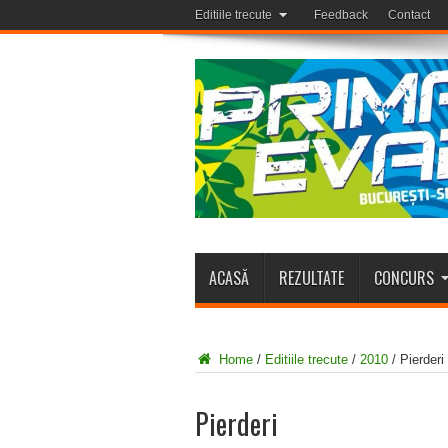
Editiile trecute
Feedback
Contact
ACASĂ
REZULTATE
CONCURS
Home
/
Editiile trecute
/
2010
/
Pierderi
Pierderi