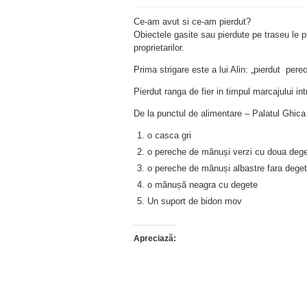
Ce-am avut si ce-am pierdut?
Obiectele gasite sau pierdute pe traseu le 
proprietarilor.
Prima strigare este a lui Alin: „pierdut pere
Pierdut ranga de fier in timpul marcajului in
De la punctul de alimentare – Palatul Ghica
o casca gri
o pereche de mănuși verzi cu doua dege
o pereche de mănuși albastre fara dege
o mănușă neagra cu degete
Un suport de bidon mov
Apreciază: