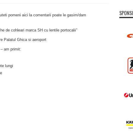
SPONS
puteti pomeni aici la comentarii poate le gasim/dam
che de cohleari marca SH cu lentile portocalii”
tre Palatul Ghica si aeroport
 – am primit:
te lungi
te