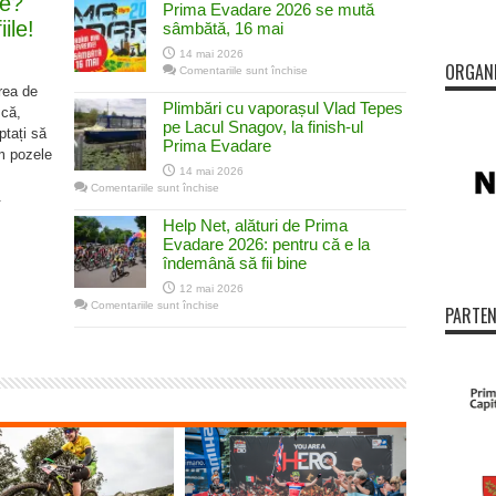
re?
Prima Evadare 2026 se mută
Ziua
Concursului
ile!
sâmbătă, 16 mai
Prima
Evadare
14 mai 2026
ORGAN
pentru
Comentariile sunt închise
Prima
t
area de
Evadare
Plimbări cu vaporașul Vlad Tepes
2026
 că,
se
?
pe Lacul Snagov, la finish-ul
mută
ptați să
Prima Evadare
sâmbătă,
m pozele
16
mai
14 mai 2026
pentru
Comentariile sunt închise
.
le!
Plimbări
cu
Help Net, alături de Prima
vaporașul
Vlad
Evadare 2026: pentru că e la
Tepes
îndemână să fii bine
pe
Lacul
Snagov,
12 mai 2026
la
pentru
Comentariile sunt închise
finish-
PARTEN
Help
ul
Net,
Prima
alături
Evadare
de
Prima
Evadare
2026:
pentru
că
e
la
îndemână
să
fii
bine