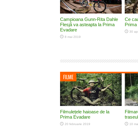
Campioana Gunn-Rita Dahle
Ce cau
Flesjå va asteapta la Prima
Prima
Evadare
30 apr
8 mai 2019
FILME
Filmulețele haioase de la
Filmar
Prima Evadare
traseul
20 februarie 2019
10 ma