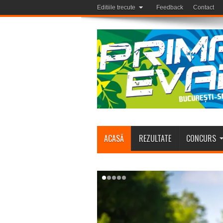
Editiile trecute
Feedback
Contact
ACASĂ
REZULTATE
CONCURS