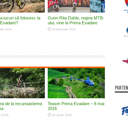
ciucuri să folosesc la
Gunn-Rita Dahle, regina MTB-
 Evadare?
ului, vine la Prima Evadare
ilie 2019
19 februarie 2019
PARTEN
ea de la recunoasterea
Teaser Prima Evadare – 8 mai
ui
2016
i 2018
30 aprilie 2016