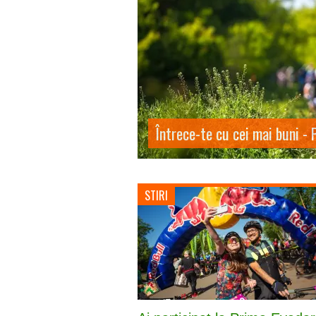
Savurează fiecare clipă - De
STIRI