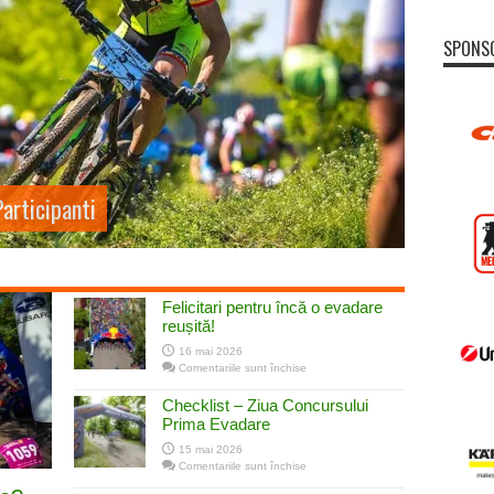
SPONS
spre concurs
Felicitari pentru încă o evadare
reușită!
16 mai 2026
pentru
Comentariile sunt închise
Felicitari
pentru
Checklist – Ziua Concursului
încă
o
Prima Evadare
evadare
reușită!
15 mai 2026
pentru
Comentariile sunt închise
Checklist
–