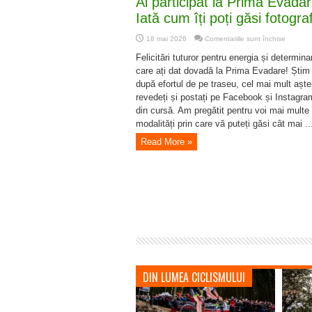
Ai participat la Prima Evada
Iată cum îți poți găsi fotografi
pentru
18 mai 2026
Comentariile sunt închise
Ai
participa
Felicitări tuturor pentru energia și determin
la
Prima
care ați dat dovadă la Prima Evadare! Știm
Evadare
după efortul de pe traseu, cel mai mult aște
Iată
cum
revedeți și postați pe Facebook și Instagra
îți
poți
din cursă. Am pregătit pentru voi mai multe
găsi
modalități prin care vă puteți găsi cât mai ..
fotografii
Read More »
DIN LUMEA CICLISMULUI