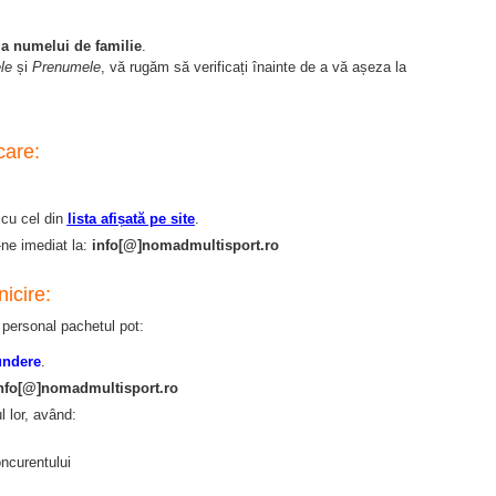
ala numelui de familie
.
le
și
Prenumele
, vă rugăm să verificați înainte de a vă așeza la
care:
cu cel din
lista afișată pe site
.
-ne imediat la:
info[@]nomadmultisport.ro
icire:
 personal pachetul pot:
undere
.
nfo[@]nomadmultisport.ro
l lor, având:
ncurentului