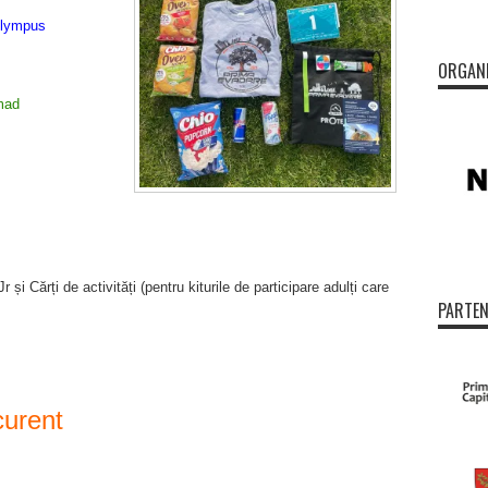
lympus
ORGAN
mad
i Cărți de activități (pentru kiturile de participare adulți care
PARTEN
curent