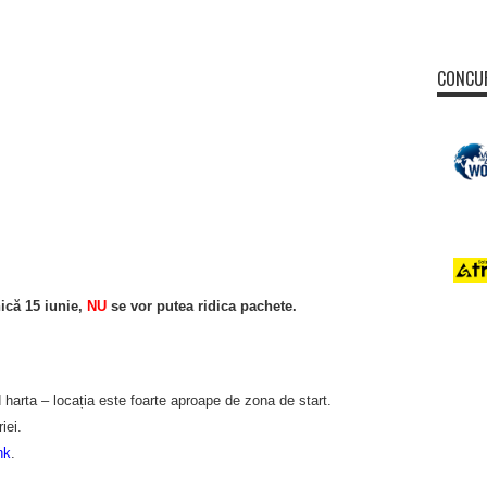
CONCUR
ică 15 iunie,
NU
se vor putea ridica pachete.
d harta – locația este foarte aproape de zona de start.
iei.
nk
.