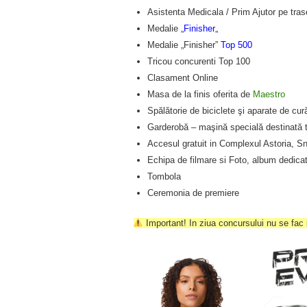
Asistenta Medicala / Prim Ajutor pe tras
Medalie „
Finisher
„
Medalie „Finisher”
Top 500
Tricou concurenti Top 100
Clasament Online
Masa de la finis oferita de
Maestro
Spălătorie de biciclete şi aparate de cur
Garderobă – maşină specială destinată tra
Accesul gratuit in Complexul Astoria, S
Echipa de filmare si Foto, album dedicat 
Tombola
Ceremonia de premiere
Important! In ziua concursului nu se fac i