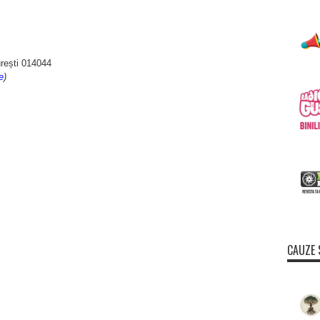
rești 014044
re
)
CAUZE 