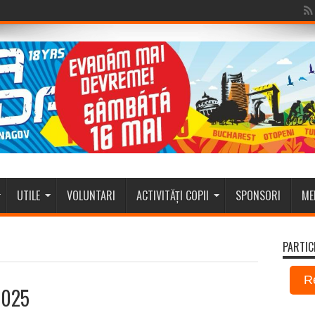
UTILE
VOLUNTARI
ACTIVITĂȚI COPII
SPONSORI
ME
PARTIC
R
2025