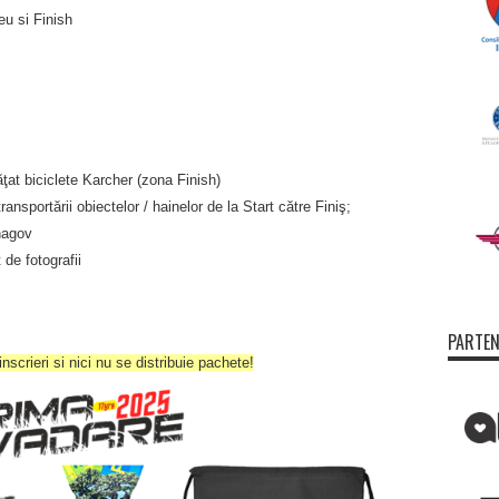
eu si Finish
ăţat biciclete Karcher (zona Finish)
nsportării obiectelor / hainelor de la Start către Finiş;
nagov
de fotografii
PARTEN
nscrieri si nici nu se distribuie pachete!