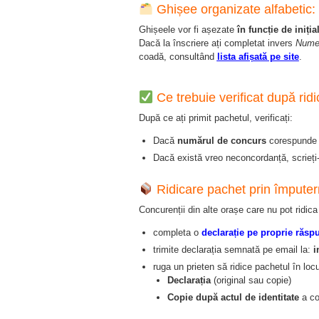
Ghișee organizate alfabetic:
Ghișeele vor fi așezate
în funcție de iniți
Dacă la înscriere ați completat invers
Nume
coadă, consultând
lista afișată pe site
.
Ce trebuie verificat după ridi
După ce ați primit pachetul, verificați:
Dacă
numărul de concurs
corespunde 
Dacă există vreo neconcordanță, scrieți
Ridicare pachet prin împutern
Concurenții din alte orașe care nu pot ridica
completa o
declarație pe proprie răsp
trimite declarația semnată pe email la:
i
ruga un prieten să ridice pachetul în locu
Declarația
(original sau copie)
Copie după actul de identitate
a co