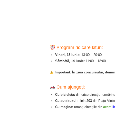
Program ridicare kituri:
Vineri, 13 iunie:
13:00 – 20:00
Sâmbătă, 14 iunie:
11:00 – 18:00
Important:
În ziua concursului, dumin
Cum ajungeți:
Cu bicicleta:
din orice direcție, urmărin
Cu autobuzul:
Linia
203
din Piața Victor
Cu mașina:
urmați direcțiile din
acest
li