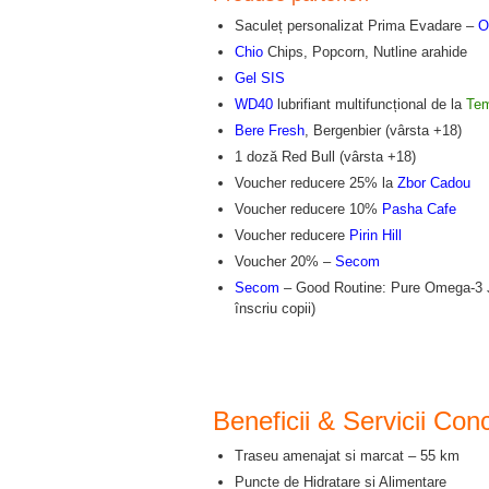
Saculeț personalizat Prima Evadare –
O
Chio
Chips, Popcorn, Nutline arahide
Gel SIS
WD40
lubrifiant multifuncțional de la
Te
Bere Fresh
, Bergenbier (vârsta +18)
1 doză Red Bull (vârsta +18)
Voucher reducere 25% la
Zbor Cadou
Voucher reducere 10%
Pasha Cafe
Voucher reducere
Pirin Hill
Voucher 20% –
Secom
Secom
– Good Routine: Pure Omega-3 Jr ș
înscriu copii)
Beneficii & Servicii Con
Traseu amenajat si marcat – 55 km
Puncte de Hidratare si Alimentare