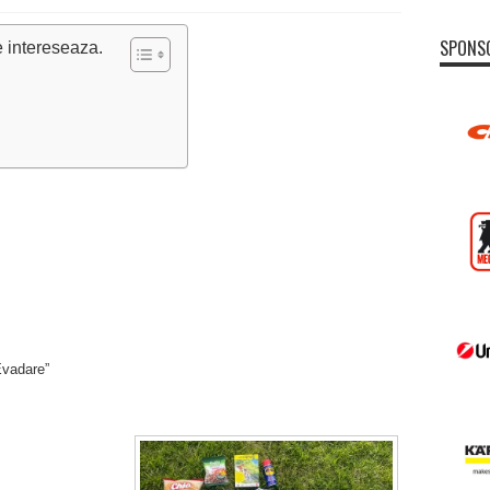
SPONS
e intereseaza.
Evadare”