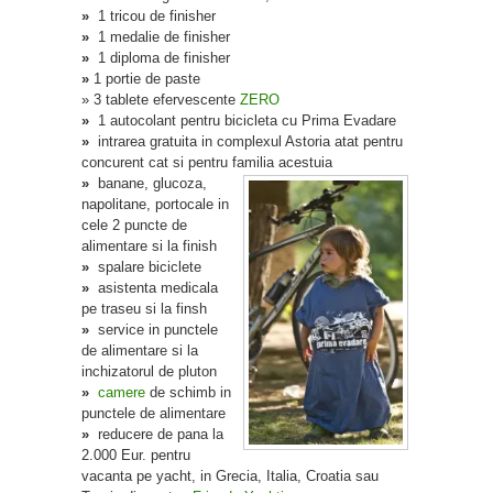
»
1 tricou de finisher
»
1 medalie de finisher
»
1 diploma de finisher
»
1 portie de paste
» 3 tablete efervescente
ZERO
»
1 autocolant pentru bicicleta cu Prima Evadare
»
intrarea gratuita in complexul Astoria atat pentru
concurent cat si pentru familia acestuia
»
banane, glucoza,
napolitane, portocale in
cele 2 puncte de
alimentare si la finish
»
spalare biciclete
»
asistenta medicala
pe traseu si la finsh
»
service in punctele
de alimentare si la
inchizatorul de pluton
»
camere
de schimb in
punctele de alimentare
»
reducere de pana la
2.000 Eur. pentru
vacanta pe yacht, in Grecia, Italia, Croatia sau