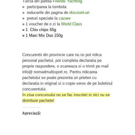
Turcia din partea
Friends Yachting
.
»
participarea la tombola
»
reducerile din pagina de
discount-uri
»
preturi speciale la
cazare
»
1 voucher de o zi la
World Class
»
1 Chio chips 65g
»
1 Maxi Mix Duo 150g
Concurentii din provincie care nu isi pot ridica
personal pachetul, pot completa declaratia pe
proprie raspundere, o scaneaza si o trimit pe mail
info@ nomadmultisport.ro. Pentru ridicarea
pachetului se poate prezenta un prieten cu
declaratia in original si o copie xerox de pe buletinul
concurentului.
In ziua concursului nu se fac inscrieri si nici nu se
distribuie pachete!
Apreciază: