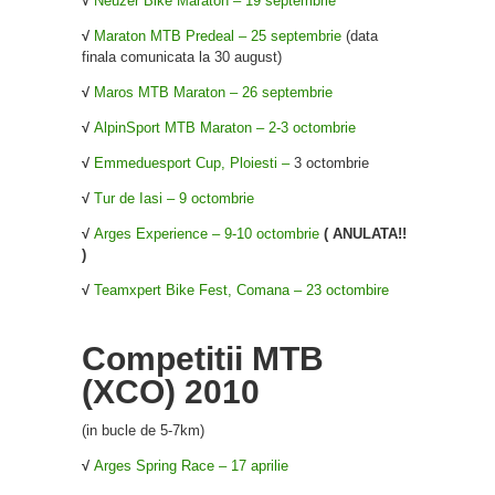
√
Neuzer Bike Maraton – 19 septembrie
√
Maraton MTB Predeal – 25 septembrie
(data
finala comunicata la 30 august)
√
Maros MTB Maraton – 26 septembrie
√
AlpinSport MTB Maraton – 2-3 octombrie
√
Emmeduesport Cup, Ploiesti –
3 octombrie
√
Tur de Iasi – 9 octombrie
√
Arges Experience – 9-10 octombrie
( ANULATA!!
)
√
Teamxpert Bike Fest, Comana – 23 octombire
Competitii MTB
(XCO) 2010
(in bucle de 5-7km)
√
Arges Spring Race – 17 aprilie