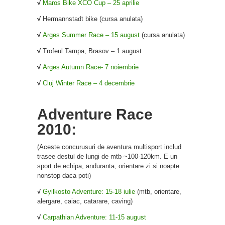
√
Maros Bike XCO Cup – 25 aprilie
√
Hermannstadt bike (cursa anulata)
√
Arges Summer Race – 15 august
(cursa anulata)
√
Trofeul Tampa, Brasov – 1 august
√
Arges Autumn Race- 7 noiembrie
√
Cluj Winter Race – 4 decembrie
Adventure Race
2010:
(Aceste concurusuri de aventura multisport includ
trasee destul de lungi de mtb ~100-120km. E un
sport de echipa, anduranta, orientare zi si noapte
nonstop daca poti)
√
Gyilkosto Adventure: 15-18 iulie
(mtb, orientare,
alergare, caiac, catarare, caving)
√
Carpathian Adventure: 11-15 august