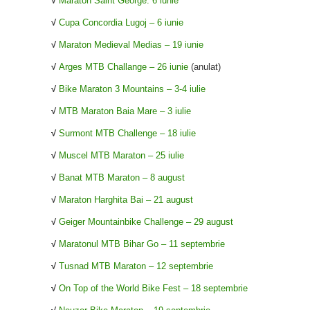
√
Maraton Saint George: 6 iunie
√
Cupa Concordia Lugoj – 6 iunie
√
Maraton Medieval Medias – 19 iunie
√
Arges MTB Challange – 26 iunie
(anulat)
√
Bike Maraton 3 Mountains – 3-4 iulie
√
MTB Maraton Baia Mare – 3 iulie
√
Surmont MTB Challenge – 18 iulie
√
Muscel MTB Maraton – 25 iulie
√
Banat MTB Maraton – 8 august
√
Maraton Harghita Bai – 21 august
√
Geiger Mountainbike Challenge – 29 august
√
Maratonul MTB Bihar Go – 11 septembrie
√
Tusnad MTB Maraton – 12 septembrie
√
On Top of the World Bike Fest – 18 septembrie