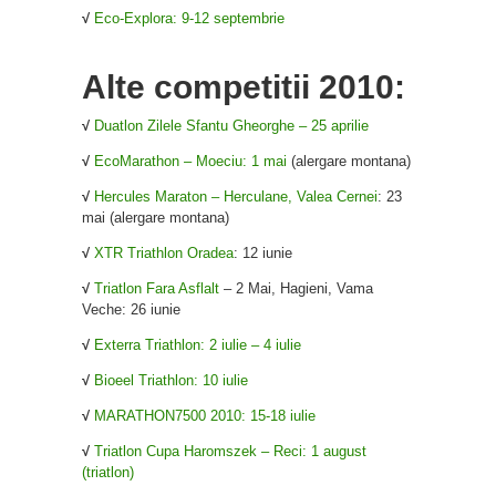
√
Eco-Explora: 9-12 septembrie
Alte competitii 2010:
√
Duatlon Zilele Sfantu Gheorghe – 25 aprilie
√
EcoMarathon – Moeciu: 1 mai
(alergare montana)
√
Hercules Maraton – Herculane, Valea Cernei
: 23
mai (alergare montana)
√
XTR Triathlon Oradea
: 12 iunie
√
Triatlon Fara Asflalt
– 2 Mai, Hagieni, Vama
Veche: 26 iunie
√
Exterra Triathlon: 2 iulie – 4 iulie
√
Bioeel Triathlon: 10 iulie
√
MARATHON7500 2010: 15-18 iulie
√
Triatlon Cupa Haromszek – Reci: 1 august
(triatlon)