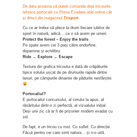
De data aceasta vă puteți comanda deja tricourile
tehnice portocalii cu Prima Evadare atât online cât
și direct din magazinul
Trisport
.
Cu ce ar trebui să plece la drum fiecare iubitor de
sport în natură, adică… ce o să avem pe umeri:
Protect the forest – Enjoy the trails
Pe spate avem cei 3 pași către endorfine,
dopamine și echilibru:
Ride → Explore → Escape
Textura din grafica tricoului e dată de crăpăturile
tipice solului uscat de pe drumurile rapide dintre
lanuri, pe câmpurile dinainte de pădurile nesfârșite.
Portocaliul?
E portocaliul concursului, al cerului la apus, al
răsăritului dintr-o zi perfectă, al vizualului inițial.
Deși unii zic că ar fi de prizonier modern evadat cu
stil.
De fapt, e un tricou cu rost. Cu suflet. Cu direcție.
Făcut pentru cei care simt natura… și n-o uită.