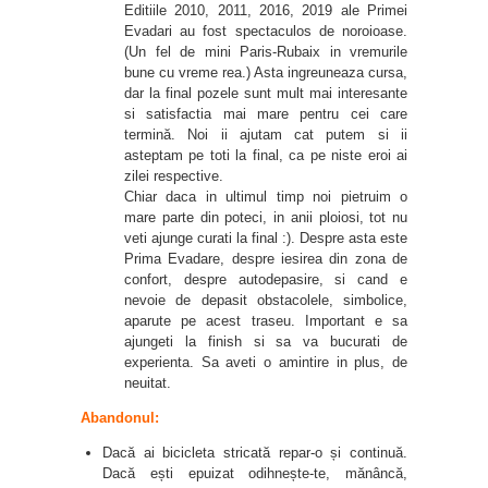
Editiile 2010, 2011, 2016, 2019 ale Primei
Evadari au fost spectaculos de noroioase.
(Un fel de mini Paris-Rubaix in vremurile
bune cu vreme rea.) Asta ingreuneaza cursa,
dar la final pozele sunt mult mai interesante
si satisfactia mai mare pentru cei care
termină. Noi ii ajutam cat putem si ii
asteptam pe toti la final, ca pe niste eroi ai
zilei respective.
Chiar daca in ultimul timp noi pietruim o
mare parte din poteci, in anii ploiosi, tot nu
veti ajunge curati la final :). Despre asta este
Prima Evadare, despre iesirea din zona de
confort, despre autodepasire, si cand e
nevoie de depasit obstacolele, simbolice,
aparute pe acest traseu. Important e sa
ajungeti la finish si sa va bucurati de
experienta. Sa aveti o amintire in plus, de
neuitat.
Abandonul:
Dacă ai bicicleta stricată repar-o și continuă.
Dacă ești epuizat odihnește-te, mănâncă,