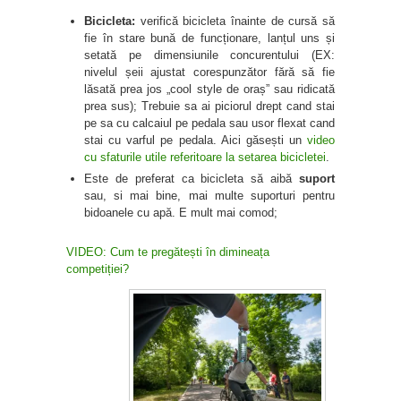
Bicicleta:
verifică bicicleta înainte de cursă să
fie în stare bună de funcționare, lanțul uns și
setată pe dimensiunile concurentului (EX:
nivelul șeii ajustat corespunzător fără să fie
lăsată prea jos „cool style de oraș” sau ridicată
prea sus); Trebuie sa ai piciorul drept cand stai
pe sa cu calcaiul pe pedala sau usor flexat cand
stai cu varful pe pedala. Aici găsești un
video
cu sfaturile utile referitoare la setarea bicicletei
.
Este de preferat ca bicicleta să aibă
suport
sau, si mai bine, mai multe suporturi pentru
bidoanele cu apă. E mult mai comod;
VIDEO: Cum te pregătești în dimineața
competiției?