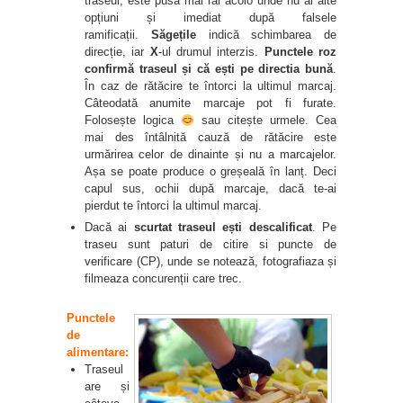
traseul, este pusă mai rar acolo unde nu ai alte
opțiuni și imediat după falsele
ramificații.
Săgețile
indică schimbarea de
direcție, iar
X
-ul drumul interzis.
Punctele roz
confirmă traseul și că ești pe directia bună
.
În caz de rătăcire te întorci la ultimul marcaj.
Câteodată anumite marcaje pot fi furate.
Folosește logica
sau citește urmele. Cea
mai des întâlnită cauză de rătăcire este
urmărirea celor de dinainte și nu a marcajelor.
Așa se poate produce o greșeală în lanț. Deci
capul sus, ochii după marcaje, dacă te-ai
pierdut te întorci la ultimul marcaj.
Dacă ai
scurtat traseul ești descalificat
. Pe
traseu sunt paturi de citire si puncte de
verificare (CP), unde se notează, fotografiaza și
filmeaza concurenții care trec.
Punctele
de
alimentare
:
Traseul
are și