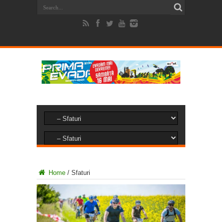
Home
/
Sfaturi