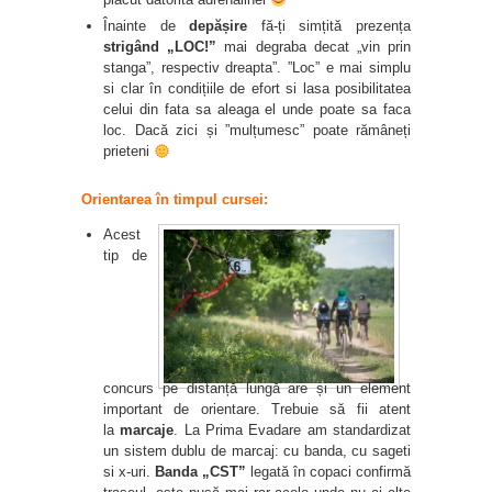
Înainte de
depășire
fă-ți simțită prezența
strigând
„
LOC!”
mai degraba decat „vin prin
stanga”, respectiv dreapta”. ”Loc” e mai simplu
si clar în condițiile de efort si lasa posibilitatea
celui din fata sa aleaga el unde poate sa faca
loc. Dacă zici și ”mulțumesc” poate rămâneți
prieteni
Orientarea în timpul cursei:
Acest
tip de
concurs pe distanță lungă are și un element
important de orientare. Trebuie să fii atent
la
marcaje
. La Prima Evadare am standardizat
un sistem dublu de marcaj: cu banda, cu sageti
si x-uri.
Banda „CST”
legată în copaci confirmă