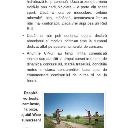
hidratează-te și continuă. Daca ai zone cu noroi
evită-le sau cară bicicleta – e parte din acest
sport. Dacă ai crampe musculare, trebuie
minerale*, bea, mănâncă, aveanseaza într-un
ritm mai confortabil. Dacă vrei aripi bea un Red
Bull.
Dacă nu mai poți continua cursa, declară
abandonul și motivul printr-un sms la numarul
dedicat aflat pe spatele numarului de concurs.
Anumite CP-uri au timpi limita comunicati
inainte sau stabiliti in timpul cursei in functie de
dinamica concursului, starea traseului, conditiile
meteo si starea concurentilor. Lasa cipul de
cronometrare comisarului de cursa si hai la
finish.
Respiră,
vorbește,
zambeste,
fă poze,
ajută! Wear
sunscreen!