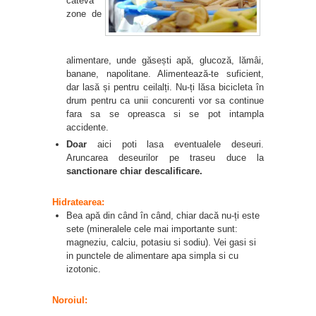
câteva
zone de
alimentare, unde găsești apă, glucoză, lămâi,
banane, napolitane. Alimentează-te suficient,
dar lasă și pentru ceilalți. Nu-ți lăsa bicicleta în
drum pentru ca unii concurenti vor sa continue
fara sa se opreasca si se pot intampla
accidente.
Doar
aici poti lasa eventualele deseuri.
Aruncarea deseurilor pe traseu duce la
sanctionare chiar descalificare.
Hidratearea:
Bea apă din când în când, chiar dacă nu-ți este
sete (mineralele cele mai importante sunt:
magneziu, calciu, potasiu si sodiu). Vei gasi si
in punctele de alimentare apa simpla si cu
izotonic.
Noroiul: