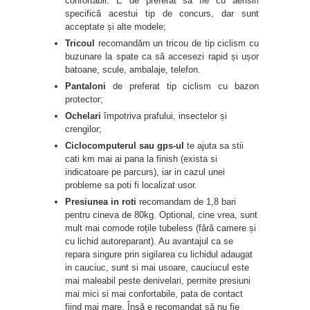
confortabil. E de preferat să fie cu aerisiri
specifică acestui tip de concurs, dar sunt
acceptate și alte modele;
Tricoul
recomandăm un tricou de tip ciclism cu
buzunare la spate ca să accesezi rapid și ușor
batoane, scule, ambalaje, telefon.
Pantaloni
de preferat tip ciclism cu bazon
protector;
Ochelari
împotriva prafului, insectelor și
crengilor;
Ciclocomputerul sau gps-ul
te ajuta sa stii
cati km mai ai pana la finish (exista si
indicatoare pe parcurs), iar in cazul unei
probleme sa poti fi localizat usor.
Presiunea
in roti
recomandam de 1,8 bari
pentru cineva de 80kg. Optional, cine vrea, sunt
mult mai comode roțile tubeless (fără camere și
cu lichid autoreparant). Au avantajul ca se
repara singure prin sigilarea cu lichidul adaugat
in cauciuc, sunt si mai usoare, cauciucul este
mai maleabil peste denivelari, permite presiuni
mai mici si mai confortabile, pata de contact
fiind mai mare. Însă e recomandat să nu fie