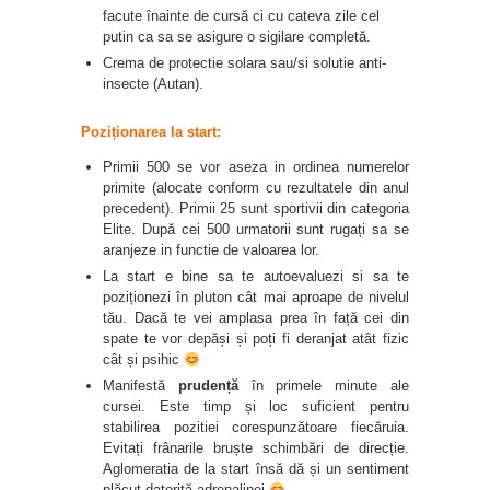
facute înainte de cursă ci cu cateva zile cel
putin ca sa se asigure o sigilare completă.
Crema de protectie solara sau/si solutie anti-
insecte (Autan).
Poziționarea la start:
Primii 500 se vor aseza in ordinea numerelor
primite (alocate conform cu rezultatele din anul
precedent). Primii 25 sunt sportivii din categoria
Elite. După cei 500 urmatorii sunt rugați sa se
aranjeze in functie de valoarea lor.
La start e bine sa te autoevaluezi si sa te
poziționezi în pluton cât mai aproape de nivelul
tău. Dacă te vei amplasa prea în față cei din
spate te vor depăși și poți fi deranjat atât fizic
cât și psihic
Manifestă
prudență
în primele minute ale
cursei. Este timp și loc suficient pentru
stabilirea pozitiei corespunzătoare fiecăruia.
Evitați frânarile bruște schimbări de direcție.
Aglomeratia de la start însă dă și un sentiment
plăcut datorită adrenalinei