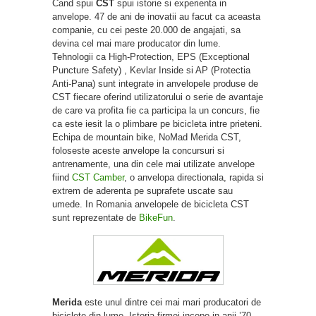
Cand spui
CST
spui istorie si experienta in
anvelope. 47 de ani de inovatii au facut ca aceasta
companie, cu cei peste 20.000 de angajati, sa
devina cel mai mare producator din lume.
Tehnologii ca High-Protection, EPS (Exceptional
Puncture Safety) , Kevlar Inside si AP (Protectia
Anti-Pana) sunt integrate in anvelopele produse de
CST fiecare oferind utilizatorului o serie de avantaje
de care va profita fie ca participa la un concurs, fie
ca este iesit la o plimbare pe bicicleta intre prieteni.
Echipa de mountain bike, NoMad Merida CST,
foloseste aceste anvelope la concursuri si
antrenamente, una din cele mai utilizate anvelope
fiind
CST Camber
, o anvelopa directionala, rapida si
extrem de aderenta pe suprafete uscate sau
umede. In Romania anvelopele de bicicleta CST
sunt reprezentate de
BikeFun
.
Merida
este unul dintre cei mai mari producatori de
biciclete din lume. Istoria firmei incepe in anii ’70