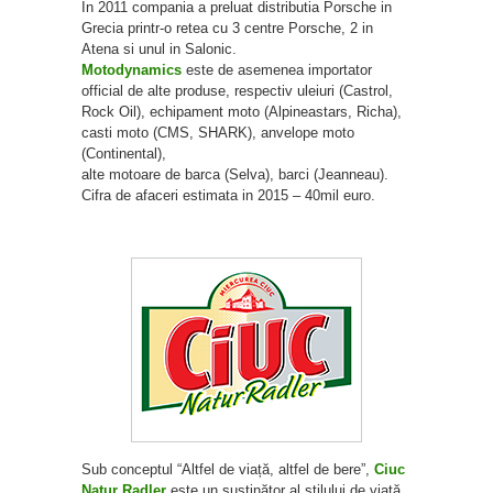
In 2011 compania a preluat distributia Porsche in
Grecia printr-o retea cu 3 centre Porsche, 2 in
Atena si unul in Salonic.
Motodynamics
este de asemenea importator
official de alte produse, respectiv uleiuri (Castrol,
Rock Oil), echipament moto (Alpineastars, Richa),
casti moto (CMS, SHARK), anvelope moto
(Continental),
alte motoare de barca (Selva), barci (Jeanneau).
Cifra de afaceri estimata in 2015 – 40mil euro.
Sub conceptul “Altfel de viață, altfel de bere”,
Ciuc
Natur Radler
este un susținător al stilului de viață