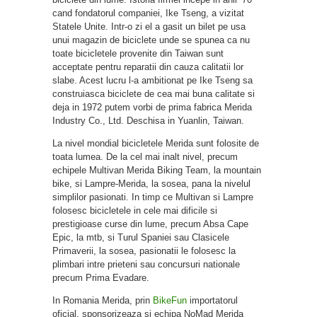
cand fondatorul companiei, Ike Tseng, a vizitat
Statele Unite. Intr-o zi el a gasit un bilet pe usa
unui magazin de biciclete unde se spunea ca nu
toate bicicletele provenite din Taiwan sunt
acceptate pentru reparatii din cauza calitatii lor
slabe. Acest lucru l-a ambitionat pe Ike Tseng sa
construiasca biciclete de cea mai buna calitate si
deja in 1972 putem vorbi de prima fabrica Merida
Industry Co., Ltd. Deschisa in Yuanlin, Taiwan.
La nivel mondial bicicletele Merida sunt folosite de
toata lumea. De la cel mai inalt nivel, precum
echipele Multivan Merida Biking Team, la mountain
bike, si Lampre-Merida, la sosea, pana la nivelul
simplilor pasionati. In timp ce Multivan si Lampre
folosesc bicicletele in cele mai dificile si
prestigioase curse din lume, precum Absa Cape
Epic, la mtb, si Turul Spaniei sau Clasicele
Primaverii, la sosea, pasionatii le folosesc la
plimbari intre prieteni sau concursuri nationale
precum Prima Evadare.
In Romania Merida, prin
BikeFun
importatorul
oficial, sponsorizeaza si echipa NoMad Merida