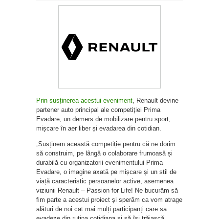
Prin susținerea acestui eveniment
, Renault devine
partener auto principal ale competiției Prima
Evadare, un demers de mobilizare pentru sport,
mișcare în aer liber și evadarea din cotidian.
„Susținem această competiție pentru că ne dorim
să construim, pe lângă o colaborare frumoasă și
durabilă cu organizatorii evenimentului Prima
Evadare, o imagine axată pe mișcare și un stil de
viață caracteristic persoanelor active, asemenea
viziunii Renault – Passion for Life! Ne bucurăm să
fim parte a acestui proiect și sperăm ca vom atrage
alături de noi cat mai mulți participanți care sa
evadeze din rutina cotidiana si să își trăiască