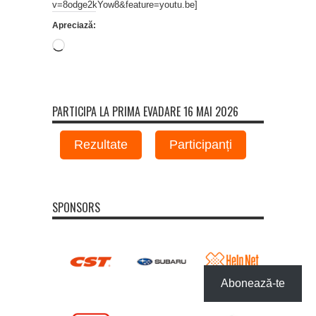
v=8odge2kYow8&feature=youtu.be]
Apreciază:
Încarc...
PARTICIPA LA PRIMA EVADARE 16 MAI 2026
Rezultate
Participanți
SPONSORS
Abonează-te