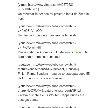
[vimeo http://www.vimeo.com/42279231
w=500&h=281]
Un rezumat foto/video cu poveste facut de Zece in
Top:
[youtube=http://www.youtube.com/watch?
v=FzOBaVtrqCQ]
Un film ce cuprinde atmosfera de la finish
[youtube=http://www.youtube.com/watch?
v=tFvJAxwI_y0]
Poate il stiti pe Andrei din filmele anului
trecut
. De
data asta a terminat concursul.
[youtube=http://www.youtube.com/watch?
feature=endscreen&NR=1&v=aaQjBhuojnw]
Finish Prima Evadare – sau ce te asteapta dupa 55
de km prin fostii codri ai Vlasiei
[youtube=http://www.youtube.com/watch?
v=zqxNs0X0o4w&feature=endscreen&NR=1]
Cateva cuvinte ale lui Wouter Cleppe dupa ce a
castigat cursa.
[youtube=http://www.youtube.com/watch?