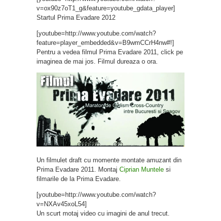
v=ox90z7oT1_g&feature=youtube_gdata_player]
Startul Prima Evadare 2012
[youtube=http://www.youtube.com/watch?
feature=player_embedded&v=B9wmCCrH4nw#!]
Pentru a vedea filmul Prima Evadare 2011, click pe
imaginea de mai jos. Filmul dureaza o ora.
Un filmulet draft cu momente montate amuzant din
Prima Evadare 2011. Montaj
Ciprian Muntele
si
filmarile de la Prima Evadare.
[youtube=http://www.youtube.com/watch?
v=NXAv45xoL54]
Un scurt motaj video cu imagini de anul trecut.