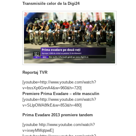
Transmisiile celor de la Digi24
Reportaj TVR
[youtube=http://www.youtube.com/watch?
v=bssXp6GnnA4&w=960&h=720]
Premiere Prima Evadare – elite masculin
[youtube=http://www.youtube.com/watch?
v=SLlpOWA8fkE&w=853&h=480]
Prima Evadare 2013 premiere tandem
[youtube http://www.youtube.com/watch?
v=ixwyMMqtpwE]