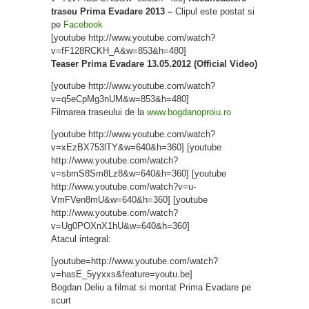
traseu Prima Evadare 2013 –
Clipul este postat si
pe
Facebook
[youtube http://www.youtube.com/watch?
v=fF128RCKH_A&w=853&h=480]
Teaser Prima Evadare 13.05.2012 (Official Video)
[youtube http://www.youtube.com/watch?
v=q5eCpMg3nUM&w=853&h=480]
Filmarea traseului de la
www.bogdanoproiu.ro
[youtube http://www.youtube.com/watch?
v=xEzBX753lTY&w=640&h=360] [youtube
http://www.youtube.com/watch?
v=sbmS8Sm8Lz8&w=640&h=360] [youtube
http://www.youtube.com/watch?v=u-
VmFVen8mU&w=640&h=360] [youtube
http://www.youtube.com/watch?
v=Ug0POXnX1hU&w=640&h=360]
Atacul integral:
[youtube=http://www.youtube.com/watch?
v=hasE_5yyxxs&feature=youtu.be]
Bogdan Deliu a filmat si montat Prima Evadare pe
scurt