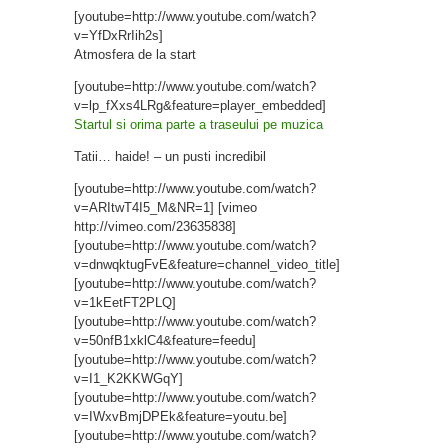
[youtube=http://www.youtube.com/watch?
v=YfDxRrIih2s]
Atmosfera de la start
[youtube=http://www.youtube.com/watch?
v=lp_fXxs4LRg&feature=player_embedded]
Startul si orima parte a traseului pe muzica
Tatii… haide! – un pusti incredibil
[youtube=http://www.youtube.com/watch?
v=ARItwT4I5_M&NR=1] [vimeo
http://vimeo.com/23635838]
[youtube=http://www.youtube.com/watch?
v=dnwqktugFvE&feature=channel_video_title]
[youtube=http://www.youtube.com/watch?
v=1kEetFT2PLQ]
[youtube=http://www.youtube.com/watch?
v=50nfB1xklC4&feature=feedu]
[youtube=http://www.youtube.com/watch?
v=I1_K2KKWGqY]
[youtube=http://www.youtube.com/watch?
v=IWxvBmjDPEk&feature=youtu.be]
[youtube=http://www.youtube.com/watch?