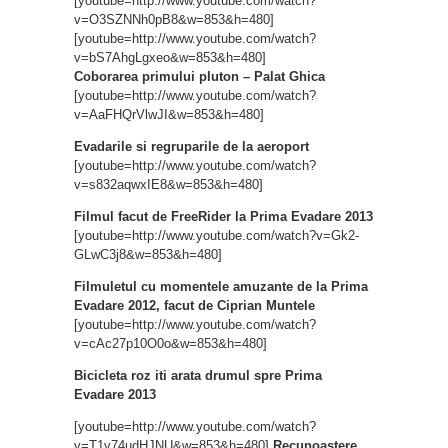
[youtube=http://www.youtube.com/watch?
v=O3SZNNh0pB8&w=853&h=480]
[youtube=http://www.youtube.com/watch?
v=bS7AhgLgxeo&w=853&h=480]
Coborarea primului pluton – Palat Ghica
[youtube=http://www.youtube.com/watch?
v=AaFHQrVlwJI&w=853&h=480]
Evadarile si regruparile de la aeroport
[youtube=http://www.youtube.com/watch?
v=s832aqwxIE8&w=853&h=480]
Filmul facut de FreeRider la Prima Evadare 2013
[youtube=http://www.youtube.com/watch?v=Gk2-
GLwC3j8&w=853&h=480]
Filmuletul cu momentele amuzante de la Prima
Evadare 2012, facut de Ciprian Muntele
[youtube=http://www.youtube.com/watch?
v=cAc27p10O0o&w=853&h=480]
Bicicleta roz iti arata drumul spre Prima
Evadare 2013
[youtube=http://www.youtube.com/watch?
v=T1v74udHJNU&w=853&h=480]
Recunoastere