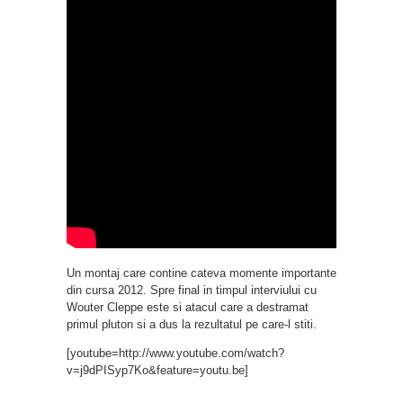
Un montaj care contine cateva momente importante
din cursa 2012. Spre final in timpul interviului cu
Wouter Cleppe este si atacul care a destramat
primul pluton si a dus la rezultatul pe care-l stiti.
[youtube=http://www.youtube.com/watch?
v=j9dPISyp7Ko&feature=youtu.be]