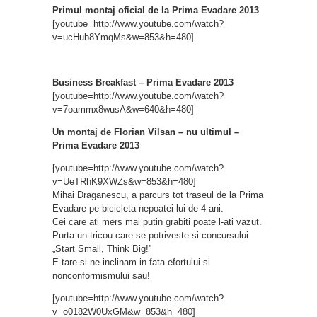
Primul montaj oficial de la Prima Evadare 2013
[youtube=http://www.youtube.com/watch?
v=ucHub8YmqMs&w=853&h=480]
Business Breakfast – Prima Evadare 2013
[youtube=http://www.youtube.com/watch?
v=7oammx8wusA&w=640&h=480]
Un montaj de Florian Vilsan – nu ultimul –
Prima Evadare 2013
[youtube=http://www.youtube.com/watch?
v=UeTRhK9XWZs&w=853&h=480]
Mihai Draganescu, a parcurs tot traseul de la Prima
Evadare pe bicicleta nepoatei lui de 4 ani.
Cei care ati mers mai putin grabiti poate l-ati vazut.
Purta un tricou care se potriveste si concursului
„Start Small, Think Big!”
E tare si ne inclinam in fata efortului si
nonconformismului sau!
[youtube=http://www.youtube.com/watch?
v=o0182W0UxGM&w=853&h=480]