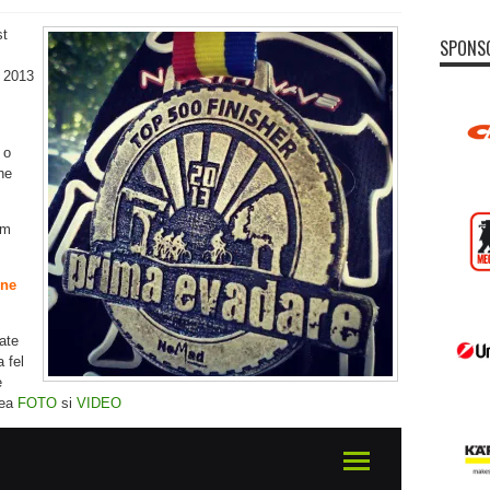
st
SPONS
 2013
 o
ne
im
 ne
ate
a fel
e
nea
FOTO
si
VIDEO