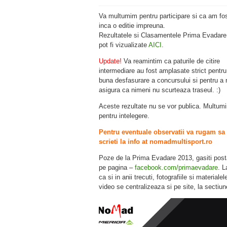
Va multumim pentru participare si ca am fo
inca o editie impreuna.
Rezultatele si Clasamentele Prima Evadare
pot fi vizualizate
AICI
.
Update!
Va reamintim ca paturile de citire
intermediare au fost amplasate strict pentru
buna desfasurare a concursului si pentru a 
asigura ca nimeni nu scurteaza traseul. :)
Aceste rezultate nu se vor publica. Multum
pentru intelegere.
Pentru eventuale observatii va rugam sa
scrieti la info at nomadmultisport.ro
Poze de la Prima Evadare 2013, gasiti post
pe pagina –
facebook.com/primaevadare
. L
ca si in anii trecuti, fotografiile si materialel
video se centralizeaza si pe site, la sectiu