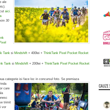
e ale
tc).
ecut
aici.
a
xim 30
ink
ixel
k Tank
si
Mindshift
+ 400lei +
ThinkTank Pixel Pocket Rocket
nk Tank
si
Mindshift
+ 200lei +
ThinkTank Pixel Pocket Rocket
oua categorie isi face loc in concursul foto. Se premiaza
rinda
CAUZE 
lor care
ala
ihnesc
se trimit
i vor