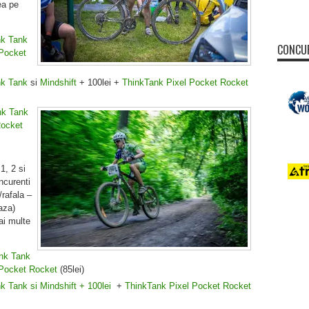
ea pe
k Tank
CONCUR
Pocket
k Tank
si
Mindshift
+ 100lei +
ThinkTank Pixel Pocket Rocket
k Tank
Rocket
1, 2 si
ncurenti
/rafala –
aza)
ai multe
nk Tank
 Pocket Rocket
(85lei)
k Tank
si
Mindshift
+ 100lei
+
ThinkTank Pixel Pocket Rocket