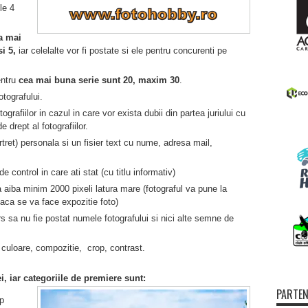
le 4
a mai
si 5,
iar celelalte vor fi postate si ele pentru concurenti pe
entru
cea mai buna serie sunt 20, maxim 30
.
tografului.
ografiilor in cazul in care vor exista dubii din partea juriului cu
e drept al fotografiilor.
ortret) personala si un fisier text cu nume, adresa mail,
 control in care ati stat (cu titlu informativ)
a aiba minim 2000 pixeli latura mare (fotograful va pune la
daca se va face expozitie foto)
s sa nu fie postat numele fotografului si nici alte semne de
 culoare, compozitie, crop, contrast.
i, iar categoriile de premiere sunt:
PARTEN
ip