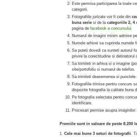
Este permisa participarea la toate ce
categorii.
Fotografiile jurizate vor fi cele din
ce
buna serie
si de la
categoriile 2, 4 
pagina de
facebook a concursului
.
Numarul de imagini minim admise p
Numele arhivei sa cuprinda numele fo
Sa puteti dovedi ca sunteti autorul fot
privire la corectitudine si detinatorul d
Sa trimiteti in arhiva si o imagine (p
site/portofoliu si numarul de telefon.
Sa trimiteti deasemenea si punctele de
Fotografiile trimise pentru concurs s
dispozite fotografia la calitate buna 
Pe fotografia selectata pentru concur
identificare.
Procesari permise asupra imaginilor:
Premiile sunt in valoare de peste 8.200 le
1.
Cele mai bune 3 seturi de fotografii
. T