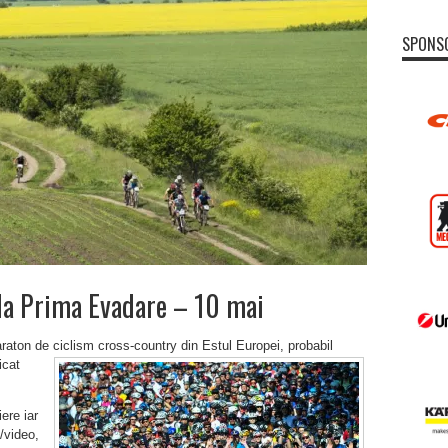
SPONS
la Prima Evadare – 10 mai
aton de ciclism cross-country din Estul
Europei, probabil
icat
ere iar
/video,