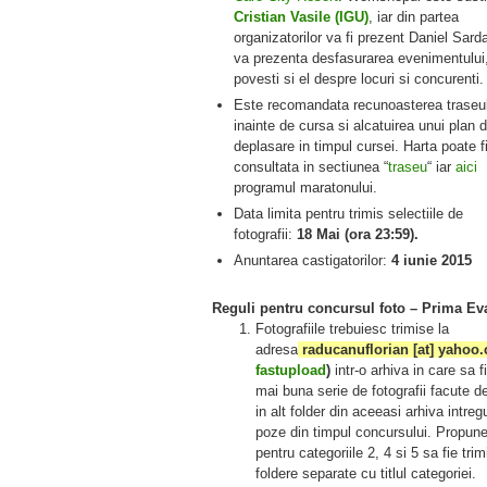
Cristian Vasile (IGU)
, iar din partea
organizatorilor va fi prezent Daniel Sard
va prezenta desfasurarea evenimentului
povesti si el despre locuri si
concurenti.
Este recomandata recunoasterea traseul
inainte de cursa si alcatuirea unui plan 
deplasare in timpul cursei. Harta poate f
consultata in sectiunea “
traseu
“ iar
aici
programul maratonului.
Data limita pentru trimis selectiile de
fotografii:
18 Mai (ora 23:59).
Anuntarea castigatorilor:
4 iunie 2015
Reguli pentru concursul foto – Prima Ev
Fotografiile trebuiesc trimise la
adresa
raducanuflorian [at] yaho
fastupload
)
intr-o arhiva in care sa f
mai buna serie de fotografii facute de
in alt folder din aceeasi arhiva intreg
poze din timpul concursului. Propune
pentru categoriile 2, 4 si 5 sa fie trim
foldere separate cu titlul categoriei.