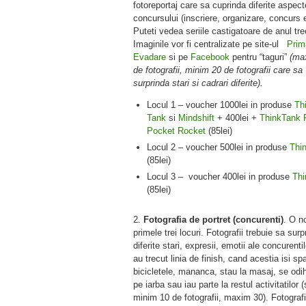
fotoreportaj care sa cuprinda diferite aspect
concursului (inscriere, organizare, concurs e
Puteti vedea seriile castigatoare de anul tr
Imaginile vor fi centralizate pe site-ul
Prim
Evadare
si pe
Facebook
pentru “taguri”
(ma
de fotografii, minim 20 de fotografii care sa
surprinda stari si cadrari diferite).
Locul 1 – voucher 1000lei in produse
Th
Tank
si
Mindshift
+ 400lei +
ThinkTank P
Pocket Rocket
(85lei)
Locul 2 – voucher 500lei in produse
Thin
(85lei)
Locul 3 – voucher 400lei in produse
Thi
(85lei)
2.
Fotografia de portret (concurenti)
. O n
primele trei locuri.
Fotografii trebuie sa surp
diferite stari, expresii, emotii ale concurenti
au trecut linia de finish, cand acestia isi sp
bicicletele, mananca, stau la masaj, se od
pe iarba sau iau parte la restul activitatilor (
minim 10 de fotografii, maxim 30). Fotografi