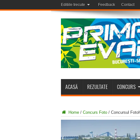
Editiile trecute
Feedback
Contact
ACASĂ
REZULTATE
CONCURS
Home
/
Concurs Foto
/
Concursul Foto