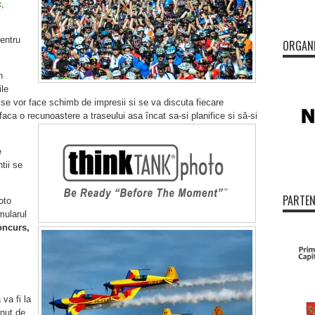
c
,
entru
ORGAN
n
le
 se vor face schimb de impresii si se va discuta fiecare
aca o recunoastere a traseului asa încat sa-si planifice si să-si
e
tii se
PARTEN
oto
mularul
oncurs,
 va fi la
nut de