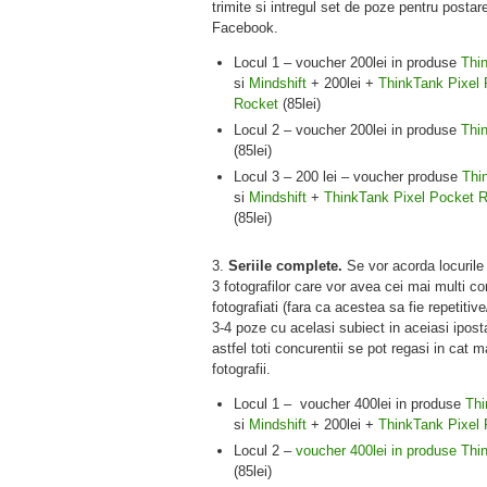
trimite si intregul set de poze pentru postar
Facebook.
Locul 1 – voucher 200lei in produse
Thin
si
Mindshift
+ 200lei +
ThinkTank Pixel 
Rocket
(85lei)
Locul 2 – voucher 200lei in produse
Thin
(85lei)
Locul 3 – 200 lei
– voucher produse
Thin
si
Mindshift
+
ThinkTank Pixel Pocket 
(85lei)
3.
Seriile complete.
Se vor acorda locurile 
3 fotografilor care vor avea cei mai multi co
fotografiati (fara ca acestea sa fie repetitive
3-4 poze cu acelasi subiect in aceiasi ipost
astfel toti concurentii se pot regasi in cat m
fotografii.
Locul 1 – voucher 400lei in produse
Thi
si
Mindshift
+ 200lei +
ThinkTank Pixel
Locul 2 –
voucher 400lei in produse
Thin
(85lei)