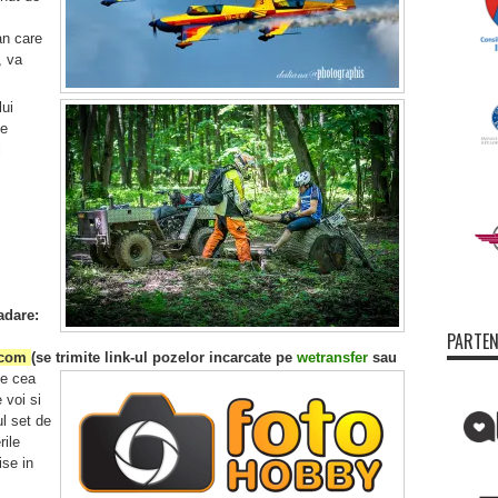
an care
, va
ui
de
i
adare:
PARTEN
o.com
(se trimite
link-ul pozelor incarcate pe
wetransfer
sau
ie cea
 voi si
ul set de
rile
ise in