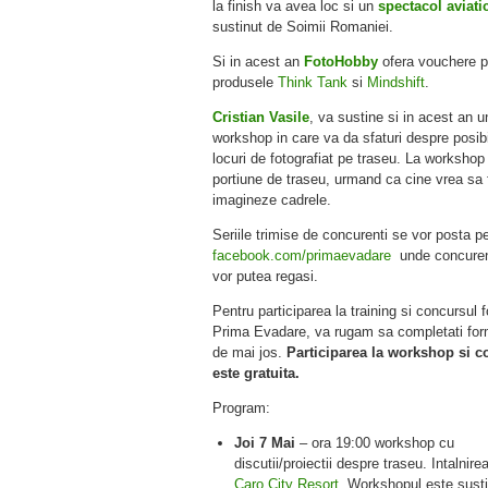
la finish va avea loc si un
spectacol aviati
sustinut de Soimii Romaniei.
Si in acest an
FotoHobby
ofera vouchere p
produsele
Think Tank
si
Mindshift
.
Cristian Vasile
, va sustine si in acest an u
workshop in care va da sfaturi despre posibi
locuri de fotografiat pe traseu. La workshop
portiune de traseu, urmand ca cine vrea sa f
imagineze cadrele.
Seriile trimise de concurenti se vor posta p
facebook.com/primaevadare
unde concuren
vor putea regasi.
Pentru participarea la training si concursul f
Prima Evadare, va rugam sa completati for
de mai jos.
Participarea la workshop si c
este gratuita.
Program:
Joi 7 Mai
– ora 19:00 workshop cu
discutii/proiectii despre traseu. Intalnirea
Caro City Resort
. Workshopul este susti