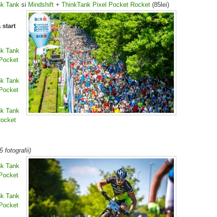
k Tank
si
Mindshift
+
ThinkTank Pixel Pocket Rocket
(85lei)
 start
k Tank
Pocket
k Tank
Pocket
k Tank
Rocket
 fotografii)
k Tank
Pocket
k Tank
Pocket