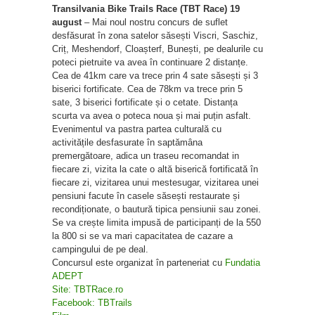
Transilvania Bike Trails Race (TBT Race) 19
august
– Mai noul nostru concurs de suflet
desfăsurat în zona satelor săsești Viscri, Saschiz,
Criț, Meshendorf, Cloașterf, Bunești, pe dealurile cu
poteci pietruite va avea în continuare 2 distanțe.
Cea de 41km care va trece prin 4 sate săsești și 3
biserici fortificate. Cea de 78km va trece prin 5
sate, 3 biserici fortificate și o cetate. Distanța
scurta va avea o poteca noua și mai puțin asfalt.
Evenimentul va pastra partea culturală cu
activitățile desfasurate în saptămâna
premergătoare, adica un traseu recomandat in
fiecare zi, vizita la cate o altă biserică fortificată în
fiecare zi, vizitarea unui mestesugar, vizitarea unei
pensiuni facute în casele săsești restaurate și
recondiționate, o bautură tipica pensiunii sau zonei.
Se va crește limita impusă de participanți de la 550
la 800 si se va mari capacitatea de cazare a
campingului de pe deal.
Concursul este organizat în parteneriat cu
Fundatia
ADEPT
Site: TBTRace.ro
Facebook: TBTrails