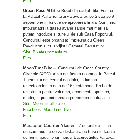
Film
Urban Race MTB si Road
din cadrul Bike Fest de
la Palatul Parlamentului va avea loc pe 2 sau pe 9
septembrie in functie de aprobarea finala. Sunt mici
imbunatatiri la traseu avand sanse mai mari sa
putem introduce si tunelul de sub Casa Poporului.
Concursul este organizat împreuna cu Green
Revolution și cu sprijinul Camerei Deputatilor.
Site: Bikefestromania.ro
Film
MoonTimeBike –
Concursul de Cross Country
Olympic (XCO) se va desfasura noaptea, in Parcul
Tineretului din centrul capitalei, la lumina
reflectoarelor, in data de 16 septembrie. Proba de
rezistenta pentru voluntari, concurenti, sponsori,
media, si prieteni ramane petrecerea de dupa. :)
Site: MoonTimeBike.ro
Facebook: MoonTimeBike
Film
Maratonul Codrilor Vlasiei
– 7 octombrie. E un
concurs nou ce se va desfasura pe traseele facute
de noi in padurile din nordul Bucurestiului. Va avea