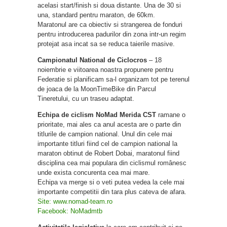
acelasi start/finish si doua distante. Una de 30 si
una, standard pentru maraton, de 60km.
Maratonul are ca obiectiv si strangerea de fonduri
pentru introducerea padurilor din zona intr-un regim
protejat asa incat sa se reduca taierile masive.
Campionatul National de Ciclocros
– 18
noiembrie e viitoarea noastra propunere pentru
Federatie si planificam sa-l organizam tot pe terenul
de joaca de la MoonTimeBike din Parcul
Tineretului, cu un traseu adaptat.
Echipa de ciclism NoMad Merida CST
ramane o
prioritate, mai ales ca anul acesta are o parte din
titlurile de campion national. Unul din cele mai
importante titluri fiind cel de campion national la
maraton obtinut de Robert Dobai, maratonul fiind
disciplina cea mai populara din ciclismul românesc
unde exista concurenta cea mai mare.
Echipa va merge si o veti putea vedea la cele mai
importante competitii din tara plus cateva de afara.
Site: www.nomad-team.ro
Facebook: NoMadmtb