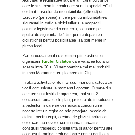
Activitatile legislative
la care am contribuit si pe
care le sustinem in continuare sunt in special HG-ul
destinat traseelor de mountainbike (offroad) si
Eurovelo (pe sosea) si cele pentru imbunatatirea
sigurantei in trafic a biciclistilor si a acoperirii
golurilor legislative din domeniu, focusand pe
spatiul de siguranta de 1.5m pentru depasirea
ciclistilor si pentru posibilitatea sa poti merge in
pluton legal.
Partea educationala o sprijinim prin sustinerea
organizarii
Turului Ciclaton
care va avea loc anul
acesta intre 26 si 30 semptembrie cel mai probabil
in zona Maramures cu plecarea din Cluj.
In afara activitatilor de mai sus, mai sunt cateva ce
vor fi comunicate la momentul oportun. O parte din
acestea sunt iesiri de agrement, mai sunt 2
concursuri tematice în plan, proiectul de introducere
a pădurilor în care se desfasoara concursurile
noastre intr-un regim de arie protejata, scoala de
ciclism pentru copii, oferirea de ghizi si antrenori
celor care au nevoie, continuarea marcarii si
construirii traseelor, consultanta si ajutor pentru alte
concursuri, proiecte educationale pentru copii asa