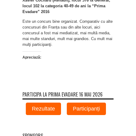
Xavier Cochard (Renault), locul 576 la General,
locul 102 la categoria 40-49 de ani la “Prima
Evadare” 2016
Este un concurs bine organizat. Comparativ cu alte
concursuri din Franța sau din alte locuri, aici
concursul a fost mai mediatizat, mai multă media,
mai multe standuri, mult mai grandios. Cu mult mai
mulţi participanţi.
Apreciază:
PARTICIPA LA PRIMA EVADARE 16 MAI 2026
Rezultate
Participanți
SPONSORS