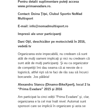
Pentru detalii suplimentare puteţi accesa
www.primaevadare.ro.
Contact: Doina Ţiţei, Clubul Sportiv NoMad
Multisport
E-mail: info@nomadmultisport.ro
Impresii ale unor participanţi
Dani Oţil, deschizător pe motocicletă în 2016,
vedetă tv
Organizarea este impecabilă, nu credeam că sunt
atât de mulţi oameni implicaţi şi nici nu credeam că
sunt atât de mulţi participanţi. Şi eu ca organizator
de competiţii îmi dau seama că ai nevoie de o
logistică, altfel rişti să te faci de râs sau să încurci
borcanele. Jos pălăria!
Alexandru Stancu (Dinamo-BikeXpert), locul 2 la
“Prima Evadare” 2015 şi 2016
Am participat la cinci ediții “Prima Evadare” şi, clar,
organizarea e la cel mai înalt nivel. Automat sunt
sponsori care se implică în organizare şi asta se