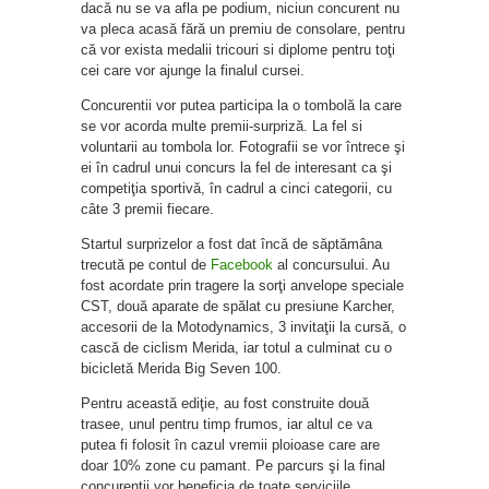
dacă nu se va afla pe podium, niciun concurent nu
va pleca acasă fără un premiu de consolare, pentru
că vor exista medalii tricouri si diplome pentru toţi
cei care vor ajunge la finalul cursei.
Concurentii vor putea participa la o tombolă la care
se vor acorda multe premii-surpriză. La fel si
voluntarii au tombola lor. Fotografii se vor întrece şi
ei în cadrul unui concurs la fel de interesant ca şi
competiţia sportivă, în cadrul a cinci categorii, cu
câte 3 premii fiecare.
Startul surprizelor a fost dat încă de săptămâna
trecută pe contul de
Facebook
al concursului. Au
fost acordate prin tragere la sorţi anvelope speciale
CST, două aparate de spălat cu presiune Karcher,
accesorii de la Motodynamics, 3 invitaţii la cursă, o
cască de ciclism Merida, iar totul a culminat cu o
bicicletă Merida Big Seven 100.
Pentru această ediţie, au fost construite două
trasee, unul pentru timp frumos, iar altul ce va
putea fi folosit în cazul vremii ploioase care are
doar 10% zone cu pamant. Pe parcurs şi la final
concurenţii vor beneficia de toate serviciile