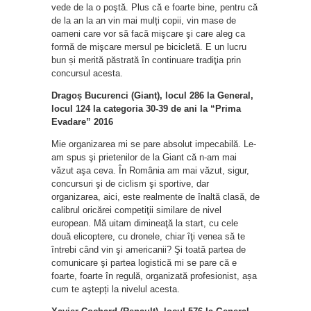
vede de la o poştă. Plus că e foarte bine, pentru că
de la an la an vin mai mulți copii, vin mase de
oameni care vor să facă mişcare şi care aleg ca
formă de mişcare mersul pe bicicletă. E un lucru
bun și merită păstrată în continuare tradiţia prin
concursul acesta.
Dragoș Bucurenci (Giant), locul 286 la General,
locul 124 la categoria 30-39 de ani la “Prima
Evadare” 2016
Mie organizarea mi se pare absolut impecabilă. Le-
am spus şi prietenilor de la Giant că n-am mai
văzut aşa ceva. În România am mai văzut, sigur,
concursuri şi de ciclism şi sportive, dar
organizarea, aici, este realmente de înaltă clasă, de
calibrul oricărei competiţii similare de nivel
european. Mă uitam dimineaţă la start, cu cele
două elicoptere, cu dronele, chiar îţi venea să te
întrebi când vin şi americanii? Şi toată partea de
comunicare şi partea logistică mi se pare că e
foarte, foarte în regulă, organizată profesionist, așa
cum te aştepți la nivelul acesta.