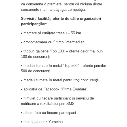
va consemna o premieră, pentru că niciuna dintre
concurente n-a mai câştigat competiţia.
Servicii / facilităţi oferite de către organizatori
participanţilor:
• marcare şi curăţare traseu – 55 km
• cronometrarea cu 5 timpi intermediari
• tricouri galbene “Top 100” – oferite celor mai buni
100 de concurenţi
• medalii turnate în metal “Top 500” – oferite primilor
500 de concurenţi
• medalii turnate în metal pentru toţi concurenţii
• aplicaţia de Facebook “Prima Evadare”
• filmuleţ cu fiecare participant şi serviciu de
notificare a rezultatului prin SMS
• album foto cu fiecare participant
• masaj japonez Yumeiho