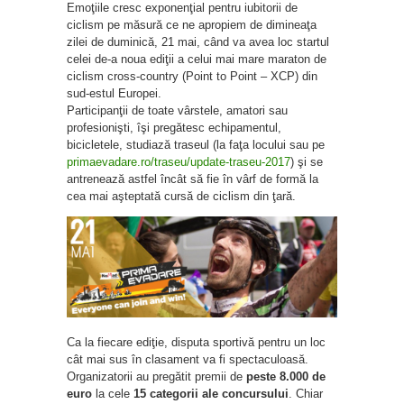
Emoţiile cresc exponenţial pentru iubitorii de
ciclism pe măsură ce ne apropiem de dimineaţa
zilei de duminică, 21 mai, când va avea loc startul
celei de-a noua ediţii a celui mai mare maraton de
ciclism cross-country (Point to Point – XCP) din
sud-estul Europei.
Participanţii de toate vârstele, amatori sau
profesionişti, îşi pregătesc echipamentul,
bicicletele, studiază traseul (la faţa locului sau pe
primaevadare.ro/traseu/update-traseu-2017
) şi se
antrenează astfel încât să fie în vârf de formă la
cea mai aşteptată cursă de ciclism din ţară.
Ca la fiecare ediţie, disputa sportivă pentru un loc
cât mai sus în clasament va fi spectaculoasă.
Organizatorii au pregătit premii de
peste 8.000 de
euro
la cele
15 categorii ale concursului
. Chiar