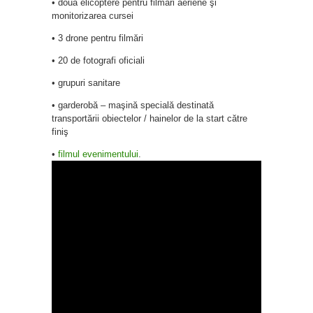
• două elicoptere pentru filmări aeriene şi
monitorizarea cursei
• 3 drone pentru filmări
• 20 de fotografi oficiali
• grupuri sanitare
• garderobă – maşină specială destinată
transportării obiectelor / hainelor de la start către
finiş
•
filmul evenimentului
.