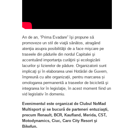
An de an, “Prima Evadare” îşi propune să
promoveze un stil de viaţă sănătos, atragând
atenţia asupra posibilităţii de a face mişcare pe
traseele din pădurile din nordul Capitalei şi
accentuând importanţa curăţirii şi ecologizării
lacurilor şi lizierelor de pădure. Organizatorii sunt
implicaţi şi în elaborarea unei Hotărâri de Guvern,
împreună cu alte organizații, pentru marcarea și
omologarea permanentă a traseelor de bicicletă şi
integrarea lor în legislaţie, în acest moment fiind un
vid legislativ în domeniu.
Evenimentul este organizat de Clubul NoMad
Multisport şi se bucură de parteneri entuziaşti,
precum Renault, BCR, Kaufland, Merida, CST,
Motodynamics, Ciuc, Caro City Resort şi
Bikefun.