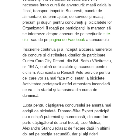
necesare într-o cursă de anvergură: masă caldă la
filnal, transport inapoi in Bucuresti, puncte de
alimentare, de prim ajutor, de service şi masaj,
precum şi duşuri pentru concurenţi şi bicicletele lor.
Organizatorii îi roagă pe participanţii la maraton să
se informeze despre concurs de pe secţiunile
site-
ului
sau de pe
pagina de Facebook
a concursului.
Înscrierile continuă şi a început alocarea numerelor
de concurs şi distribuirea kiturilor de participare.
Curtea Caro City Resort, din Bd. Barbu Văcărescu,
nr. 164 A, e plină de biciclete şi accesorii pentru
ciclism. Aici exista si Renault Velo Service pentru
cei care vor sa mai faca mici setari la biciclete.
Activitatea prefaţează astfel atmosfera incendiară
ce va fi la startul şi la sosirea din cursa de
duminică.
Lupta pentru câştigarea concursului se anunţă mai
aprigă ca niciodată. Dinamo-Bike Expert participă
cu o echipă puternică şi numeroasă, din care fac
parte câştigătorul de anul trecut, Ede Molnar,
Alexandru Stancu (clasat de fiecare dată în ultimii
doi ani pe poziţia secundă), dar şi alţi rideri