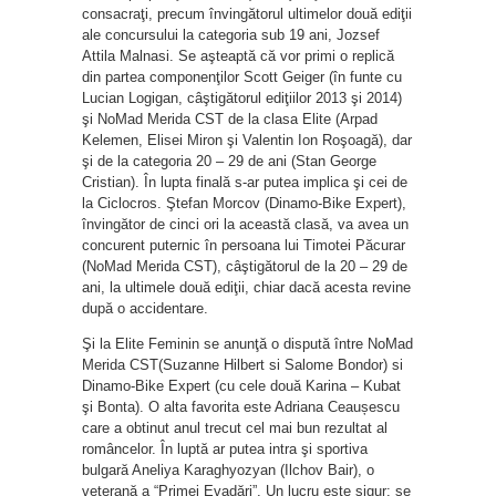
consacraţi, precum învingătorul ultimelor două ediţii
ale concursului la categoria sub 19 ani, Jozsef
Attila Malnasi. Se aşteaptă că vor primi o replică
din partea componenţilor Scott Geiger (în funte cu
Lucian Logigan, câştigătorul ediţiilor 2013 şi 2014)
şi NoMad Merida CST de la clasa Elite (Arpad
Kelemen, Elisei Miron şi Valentin Ion Roşoagă), dar
şi de la categoria 20 – 29 de ani (Stan George
Cristian). În lupta finală s-ar putea implica şi cei de
la Ciclocros. Ştefan Morcov (Dinamo-Bike Expert),
învingător de cinci ori la această clasă, va avea un
concurent puternic în persoana lui Timotei Păcurar
(NoMad Merida CST), câştigătorul de la 20 – 29 de
ani, la ultimele două ediţii, chiar dacă acesta revine
după o accidentare.
Şi la Elite Feminin se anunţă o dispută între NoMad
Merida CST(Suzanne Hilbert si Salome Bondor) si
Dinamo-Bike Expert (cu cele două Karina – Kubat
şi Bonta). O alta favorita este Adriana Ceaușescu
care a obtinut anul trecut cel mai bun rezultat al
româncelor. În luptă ar putea intra şi sportiva
bulgară Aneliya Karaghyozyan (Ilchov Bair), o
veterană a “Primei Evadări”. Un lucru este sigur: se