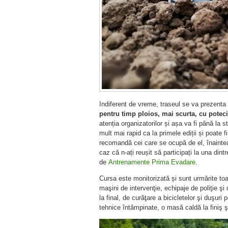
Indiferent de vreme, traseul se va prezenta 
pentru timp ploios, mai scurta, cu poteci 
atenția organizatorilor și așa va fi până la st
mult mai rapid ca la primele ediții și poate f
recomandă cei care se ocupă de el, înainte
caz că n-ați reușit să participați la una dint
de
Antrenamente Prima Evadare
.
Cursa este monitorizată și sunt urmărite toat
maşini de intervenţie, echipaje de poliţie şi
la final, de curăţare a bicicletelor şi duşuri
tehnice întâmpinate, o masă caldă la finiş 