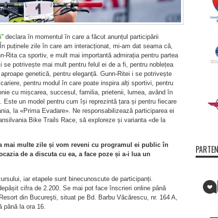
i
” declara în momentul în care a făcut anunțul participării
„În puținele zile în care am interacționat, mi-am dat seama că,
-Rita ca sportiv, e mult mai importantă admirația pentru partea
e potrivește mai mult pentru felul ei de a fi, pentru noblețea
, aproape genetică, pentru eleganță. Gunn-Ritei i se potrivește
 cariere, pentru modul în care poate inspira alți sportivi, pentru
onie cu mișcarea, succesul, familia, prietenii, lumea, având în
u. Este un model pentru cum își reprezintă țara și pentru fiecare
ia, la «Prima Evadare». Ne responsabilizează participarea ei
ansilvania Bike Trails Race, să exploreze și varianta «de la
 mai multe zile și vom reveni cu programul ei public în
PARTEN
cazia de a discuta cu ea, a face poze și a-i lua un
rsului, iar etapele sunt binecunoscute de participanți.
 depășit cifra de 2.200. Se mai pot face înscrieri online până
 Resort din Bucureşti, situat pe Bd. Barbu Văcărescu, nr. 164 A,
ă până la ora 16.