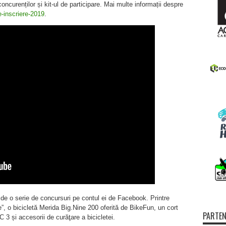
concurenților și kit-ul de participare. Mai multe informații despre
-inscriere-2019
.
 de o serie de concursuri pe contul ei de Facebook. Printre
”, o bicicletă Merida Big.Nine 200 oferită de BikeFun, un cort
PARTEN
 3 și accesorii de curăţare a bicicletei.