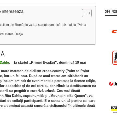
SPONS
e intereseaza.
e ciclism din România va lua startul duminică, 19 mai, la “Prima
tei Dahle Flesja
SĂ
Dahle
, la startul „Primei Evadări”, duminică 19 mai
 mare maraton de ciclism cross-country (Point to Point
, într-un fel nou. După ce anul trecut am sărbătorit un
 ne-am amintit de evenimentele petrecute la fiecare ediție,
 lor deosebite și de cei care au contribuit la desfășurarea cu
orii au pregătit o surpriză uriașă. Cea mai titrată
nn-Rita Dahle, supranumită și „Mountain bike Queen”, va
uri de ceilalți participanți. E o șansa unică pentru cei care
re a dominat această ramură a ciclismului în ultimele două