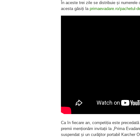
În aceste trei zile se distribuie și numerele 
acesta găsiți la
primaevadare.ro/pachetul-de
Ca în fiecare an, competiția este precedată
premii menționăm invitații la „Prima Evadare
suspendat și un curăţitor portabil Karcher OC