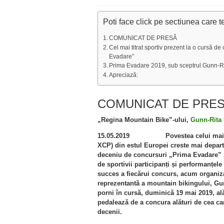
Poti face click pe sectiunea care t
COMUNICAT DE PRESĂ
Cel mai titrat sportiv prezent la o cursă d
Evadare”
Prima Evadare 2019, sub sceptrul Gunn-Ri
Apreciază:
COMUNICAT DE PRE
„Regina Mountain Bike”-ului,
Gunn-Rita 
15.05.2019
Povestea celui mai
XCP) din estul Europei creste mai departe
deceniu de concursuri „Prima Evadare” și
de sportivii participanți și performanțele
succes a fiecărui concurs, acum organizat
reprezentantă a mountain bikingului, Gu
porni în cursă, duminică 19 mai 2019, alăt
pedalează de a concura alături de cea ca
decenii
.