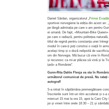
Daniel Sărdan, organizatorul „
Primei Evadăr
sportivei norvegiene la ediția din acest an: 
pe lângă admirația pe care o am pentru Gunn
ei umană. De fapt, «Mountain-Bike Queen» i s
pe care o radiază, pentru politețea naturală
titlul de regină pentru constanța unei întregi
modul în care-ți poți construi o viață în arm
același timp și o doză nelipsită de sacrifici
om din Norvegia. Mă bucur că vine în Român
și recunosc ca mi-ar plăcea să vină și la Tr
țară» a României”.
Gunn-Rita Dahle Flesja va sta în România
următorul comunicat de presă. Nu ratați o
autograf!
S-a intrat în săptămâna premergătoare concu
Înscrierile sunt într-un ritm accelerat și s-a
miercuri 15 mai la ora 15, apoi la Caro City
joi și vineri între orele 18:30 – 21 și sâmbăt