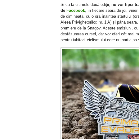
Și ca la ultimele două ediții,
nu vor lipsi tr
de
Facebook
, în fiecare seară de joi, vine
de dimineață, cu o oră înaintea startului (o
Aleea Privighetorilor, nr. 1 A) și până seara
premiere de la Snagov. Aceste emisiuni, cu co
desfășurarea cursei, dar vor oferi cât mai mul
pentru iubitorii ciclismului care nu particip