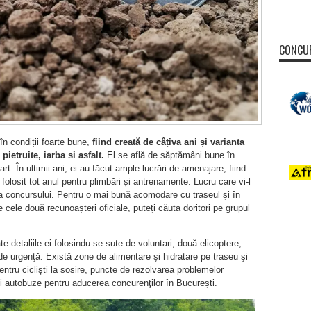
CONCUR
în condiții foarte bune,
fiind creată de câțiva ani și varianta
pietruite, iarba si asfalt.
El se află de săptămâni bune în
art. În ultimii ani, ei au făcut ample lucrări de amenajare, fiind
i folosit tot anul pentru plimbări și antrenamente. Lucru care vi-l
a concursului. Pentru o mai bună acomodare cu traseul și în
re cele două recunoașteri oficiale, puteți căuta doritori pe grupul
e detaliile ei folosindu-se sute de voluntari, două elicoptere,
 de urgenţă. Există zone de alimentare şi hidratare pe traseu şi
 pentru ciclişti la sosire, puncte de rezolvarea problemelor
şi autobuze pentru aducerea concurenţilor în București.