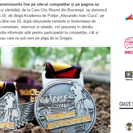
ansmisiunile live pe site-ul competiției și pe pagina sa
ri și sâmbătă, de la Caro City Resort din Bucureşti, iar duminică
ra 10, de lângă Academia de Poliţie „Alexandru Ioan Cuza”, pe
, către ora 18, după obișnuitele tombole și festivitatea de
mentarii, interviuri și relatări, vor prezenta în detaliu
te informații atât pentru participanții la competiție, cât și
a sau care nu pot veni pe plaja de la Snagov.
CAUZE 