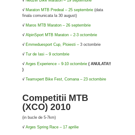
√
Neuzer Bike Maraton – 19 septembrie
√
Maraton MTB Predeal – 25 septembrie
(data
finala comunicata la 30 august)
√
Maros MTB Maraton – 26 septembrie
√
AlpinSport MTB Maraton – 2-3 octombrie
√
Emmeduesport Cup, Ploiesti –
3 octombrie
√
Tur de Iasi – 9 octombrie
√
Arges Experience – 9-10 octombrie
( ANULATA!!
)
√
Teamxpert Bike Fest, Comana – 23 octombire
Competitii MTB
(XCO) 2010
(in bucle de 5-7km)
√
Arges Spring Race – 17 aprilie