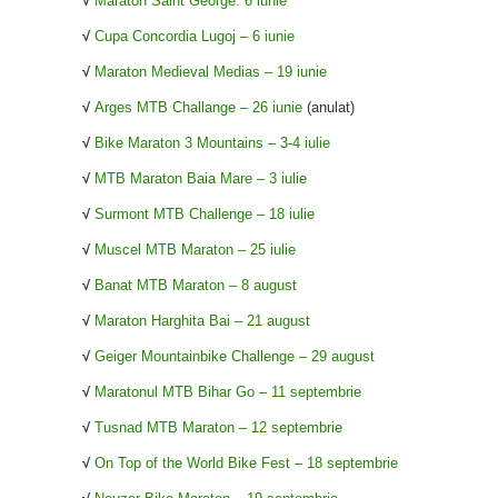
√
Maraton Saint George: 6 iunie
√
Cupa Concordia Lugoj – 6 iunie
√
Maraton Medieval Medias – 19 iunie
√
Arges MTB Challange – 26 iunie
(anulat)
√
Bike Maraton 3 Mountains – 3-4 iulie
√
MTB Maraton Baia Mare – 3 iulie
√
Surmont MTB Challenge – 18 iulie
√
Muscel MTB Maraton – 25 iulie
√
Banat MTB Maraton – 8 august
√
Maraton Harghita Bai – 21 august
√
Geiger Mountainbike Challenge – 29 august
√
Maratonul MTB Bihar Go – 11 septembrie
√
Tusnad MTB Maraton – 12 septembrie
√
On Top of the World Bike Fest – 18 septembrie