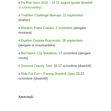
√
Pe Roți Verzi 2010 – 14-15 august (probe downhill
și crosscountry)
√
Triathlon Challenge Mamaia: 11 septembrie
(triatlon)
√
Maraton Piatra Craiului: 2 octombrie
(alergare
montana)
√
Duatlon Cetatea Brasovului: 18 septembrie
(alergare si mountainbike)
√
Bucharest City Marathon:
17 octombrie (alergare
sosea)
√
Surmont Gravity Jam
: 15-17 octombrie (downhill)
√
Ride For Fun – Parang Downhill Open
22-23
octombrie ((downhill)
Apreciază: