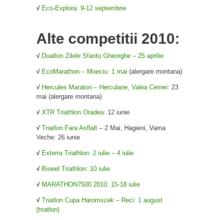
√
Eco-Explora: 9-12 septembrie
Alte competitii 2010:
√
Duatlon Zilele Sfantu Gheorghe – 25 aprilie
√
EcoMarathon – Moeciu: 1 mai
(alergare montana)
√
Hercules Maraton – Herculane, Valea Cernei
: 23
mai (alergare montana)
√
XTR Triathlon Oradea
: 12 iunie
√
Triatlon Fara Asflalt
– 2 Mai, Hagieni, Vama
Veche: 26 iunie
√
Exterra Triathlon: 2 iulie – 4 iulie
√
Bioeel Triathlon: 10 iulie
√
MARATHON7500 2010: 15-18 iulie
√
Triatlon Cupa Haromszek – Reci: 1 august
(triatlon)