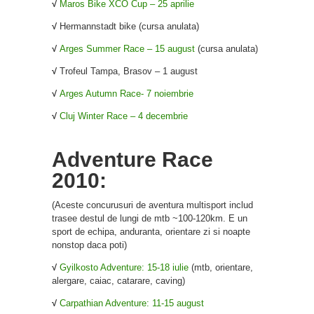
√
Maros Bike XCO Cup – 25 aprilie
√
Hermannstadt bike (cursa anulata)
√
Arges Summer Race – 15 august
(cursa anulata)
√
Trofeul Tampa, Brasov – 1 august
√
Arges Autumn Race- 7 noiembrie
√
Cluj Winter Race – 4 decembrie
Adventure Race
2010:
(Aceste concurusuri de aventura multisport includ
trasee destul de lungi de mtb ~100-120km. E un
sport de echipa, anduranta, orientare zi si noapte
nonstop daca poti)
√
Gyilkosto Adventure: 15-18 iulie
(mtb, orientare,
alergare, caiac, catarare, caving)
√
Carpathian Adventure: 11-15 august