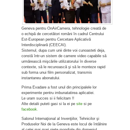
Geneva pentru OnAirCamera, tehnologie creată de
o echipă de cercetători români în cadrul Centrului
Est-European pentru Cercetare Aplicativă
Interdisciplinară (CEECAI).
Sistemul, dupa cum unii dinte voi cunoasteti deja,
constă într-un sistem de camere video capabile să
urmărească mişcările utilizatorului în diverse
contexte, să le recunoască şi să le monteze rapid
sub forma unui film personalizat, transmis
instantaneu abonatului.
Prima Evadare a fost unul din principalele lor
experimente pentru imbunatatirea aplicatiei.
Le uram succes si ii felicitam !!
Alte detalii puteti gasi si la ei pe
site
si pe
facebook.
Salonul Internaţional al Invenţiilor, Tehnicilor şi
Produselor Noi de la Geneva este locul de întâlnire
al celei mai mari pieţe mondiale din domeniul