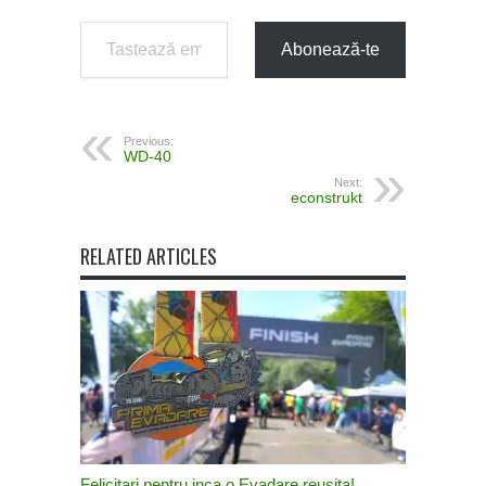
Tastează emailul tău...
Abonează-te
Previous:
WD-40
Next:
econstrukt
RELATED ARTICLES
Felicitari pentru inca o Evadare reusita!