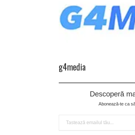
g4media
Descoperă mai
Abonează-te ca să p
Tastează emailul tău...