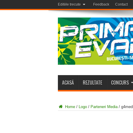
Editiile trecute
Feedback
Contact
ACASĂ
REZULTATE
CONCURS
Home
/
Logo
/
Parteneri Media
/
g4med