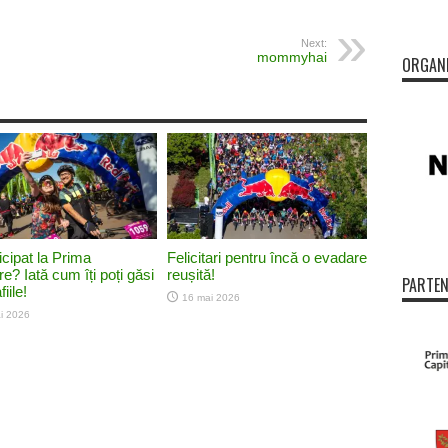
Next:
mommyhai
ORGAN
icipat la Prima
Felicitari pentru încă o evadare
e? Iată cum îți poți găsi
reușită!
PARTEN
iile!
16 mai 2026
i 2026