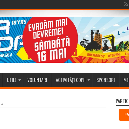
UTILE
VOLUNTARI
ACTIVITĂȚI COPII
SPONSORI
ME
PARTIC
ia
R