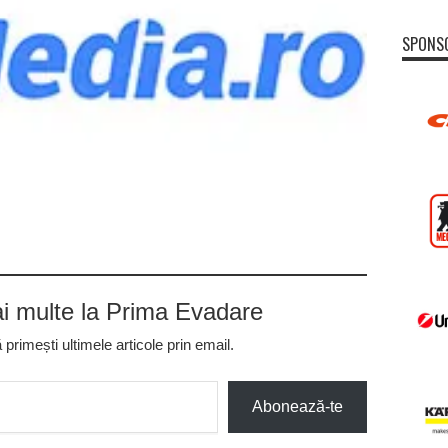
SPONS
 multe la Prima Evadare
rimești ultimele articole prin email.
Abonează-te