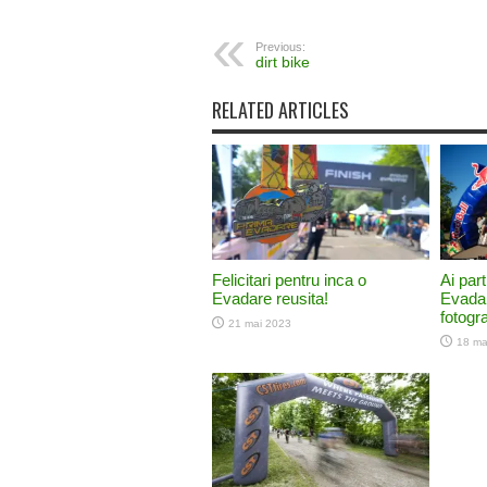
Previous:
dirt bike
RELATED ARTICLES
Felicitari pentru inca o
Ai part
Evadare reusita!
Evadar
fotograf
21 mai 2023
18 ma