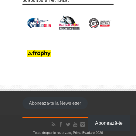
Aboneaza-te la Newsletter
Abonează-te
Toate drepturile rezervate, Prima Evadare 2026