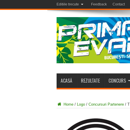
Editiile trecute
Feedback
Contact
ACASĂ
REZULTATE
CONCURS
Home
/
Logo
/
Concursuri Partenere
/
T