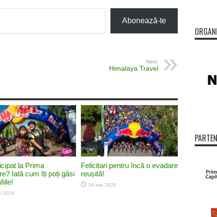
Abonează-te
ORGAN
Next:
Himalaya Travel
PARTEN
icipat la Prima
Felicitari pentru încă o evadare
e? Iată cum îți poți găsi
reușită!
iile!
16 mai 2026
i 2026