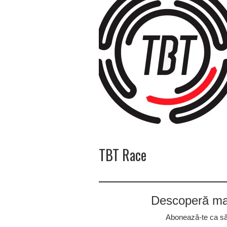
TBT Race
Descoperă mai
Abonează-te ca să p