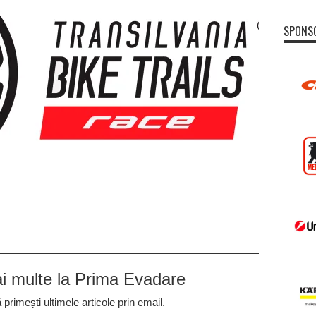
SPONS
 multe la Prima Evadare
rimești ultimele articole prin email.