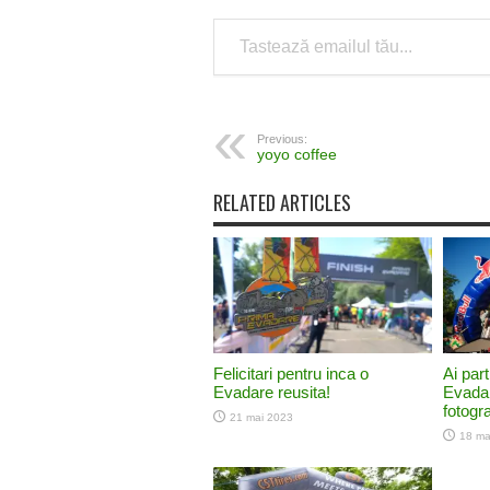
Tastează emailul tău...
Previous:
yoyo coffee
RELATED ARTICLES
Felicitari pentru inca o
Ai part
Evadare reusita!
Evadar
fotograf
21 mai 2023
18 ma