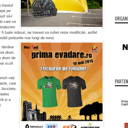
 traseul
hipe pe
șit să-l
ORGAN
ile care se
ntroducem
 fi luate măsuri, iar traseul va suferi niște modificări, astfel
bil porțiunile mai lungi de noroi.
r rămâne
poi drum
te drum de
ai scurt
nish veți
PARTEN
paste, ceai
biciclete,
nțeles
ră și a
i