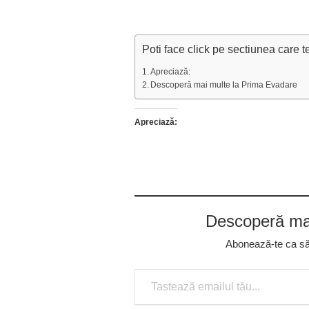
Poti face click pe sectiunea care t
Apreciază:
Descoperă mai multe la Prima Evadare
Apreciază:
Descoperă mai
Abonează-te ca să p
Tastează emailul tău...