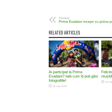
Previous:
Prima Evadare incepe cu prima p
RELATED ARTICLES
Ai participat la Prima
Felici
Evadare? Iată cum îți poți găsi
reușită
fotografiile!
16 ma
18 mai 2026