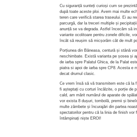
Cu siguranță sunteți curioși cum se prezintă
după toate aceste ploi. Avem mai multe ec
teren care verifică starea traseului. Ei au reu
parcurgă, dar la treceri multiple și pecipitați
anunță se va degrada. Astfel încecăm să i
variante ocolitoare pentru zonele dificile, vor
încât să reușim să micșorăm cât de mult posi
Porțiunea din Băneasa, centură și stână vo
neschimbate. Există varianta pe șosea și a
de iarba spre Palatul Ghica, de la Palat es
piatra si apoi de iarba spre CP8. Acesta e m
decat drumul clasic.
Ce vrem însă să vă transmitem este că la fi
fi așteptați cu corturi încălzite, o porție de 
cald, am mărit numărul de aparate de spălat 
vor exista 8 dușuri, tombolă, premii și bineî
multe zâmbete și încurajări din partea noast
spectatorilor pentru că la linia de finish vor f
întâmpinați niște EROI!