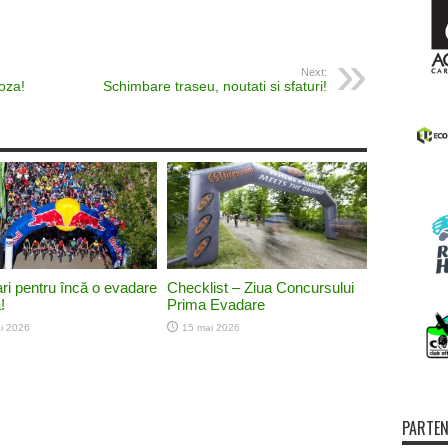
Next:
oza!
Schimbare traseu, noutati si sfaturi!
tari pentru încă o evadare
Checklist – Ziua Concursului
!
Prima Evadare
i 2026
15 mai 2026
PARTEN