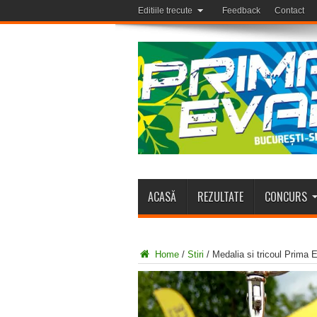
Editiile trecute
Feedback
Contact
ACASĂ
REZULTATE
CONCURS
Home
/
Stiri
/
Medalia si tricoul Prima