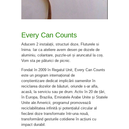
Every Can Counts
Aducem 2 instalații, structuri doze, Fluturele si
Inima. Iar ca ateliere avem desen pe dozele de
aluminiu, colantare, puzzle-uri și aruncatul la coș.
Vom sta pe păturici de picnic.
Fondat în 2009 în Regatul Unit, Every Can Counts
este un program internațional de
conștientizare dedicat implicării oamenilor în
reciclarea dozelor de băuturi, oriunde s-ar afla,
acasă, la serviciu sau pe drum. Activ în 20 de țări,
în Europa, Brazilia, Emiratele Arabe Unite și Statele
Unite ale Americii, programul promovează
reciclabilitatea infinită și potențialul circular al
fiecărei doze transformate într-una nouă,
transformând gesturile cotidiene în acțiuni cu
impact durabil.