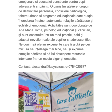
emoționale și educației conștiente pentru copii,
adolescenți și părinți. Organizăm ateliere, grupuri
de dezvoltare personală, consiliere psihologică,
tabere urbane și programe educaționale care susțin
încrederea în sine, autonomia, relațiile sănătoase și
echilibrul emoțional. Activitățile sunt coordonate de
Ana Maria Toma, psiholog educațional și clinician,
și sunt construite într-un mod practic, cald și
adaptat nevoilor reale ale copiilor și adolescenților.
Ne dorim să oferim experiențe care îi ajută pe cei
mici să se înțeleagă mai bine, să își exprime
emoțiile sănătos și să își descopere resursele
interioare într-un mediu sigur și empatic.
Contact: alexandra@ladycozac.ro 0754020677