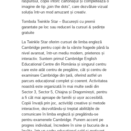
răspunsul, copiii întorc cartonașul și completează o
imagine de tip „join the dots”, care dezvăluie vizual
soluția într-un mod amuzant și creativ.
Tombola Twinkle Star – București cu premii
garantate pe loc sau reduceri la cursuri & ședințe
gratuite
La Twinkle Star oferim cursuri de limba engleză
Cambridge pentru copii de la vârste fragede până la
nivel avansat, într-un mediu modern, prietenos și
interactiv. Suntem primul Cambridge English
Educational Centre din România și singurul centru
care este atât centru de pregătire, cât și centru de
examinare Cambridge din țară, oferind astfel un
parcurs educațional complet și coerent. Activitatea
noastră este organizată în mai multe sedii din
Sector 3, Sector 5, Chiajna și Dragomirești, pentru
a fi cât mai aproape de familii și ușor accesibilă.
Copiii învață prin joc, activități creative și metode
interactive, dezvoltându-și treptat abilitățile de
comunicare în limba engleză și pregătindu-se
pentru examenele Cambridge. Punem accent pe
progres individual, încredere în sine și bucuria de a
învăța, într-un cadru educațional cald și motivant.