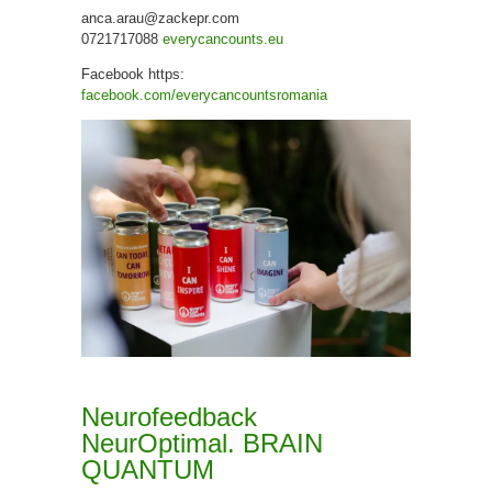
anca.arau@zackepr.com
0721717088
everycancounts.eu
Facebook https:
facebook.com/everycancountsromania
Neurofeedback
NeurOptimal. BRAIN
QUANTUM