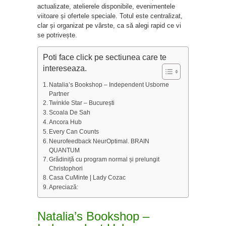
actualizate, atelierele disponibile, evenimentele
viitoare și ofertele speciale. Totul este centralizat,
clar și organizat pe vârste, ca să alegi rapid ce vi
se potrivește.
Poti face click pe sectiunea care te
intereseaza.
Natalia’s Bookshop – Independent Usborne
Partner
Twinkle Star – București
Scoala De Sah
Ancora Hub
Every Can Counts
Neurofeedback NeurOptimal. BRAIN
QUANTUM
Grădiniță cu program normal și prelungit
Christophori
Casa CuMinte | Lady Cozac
Apreciază:
Natalia’s Bookshop –