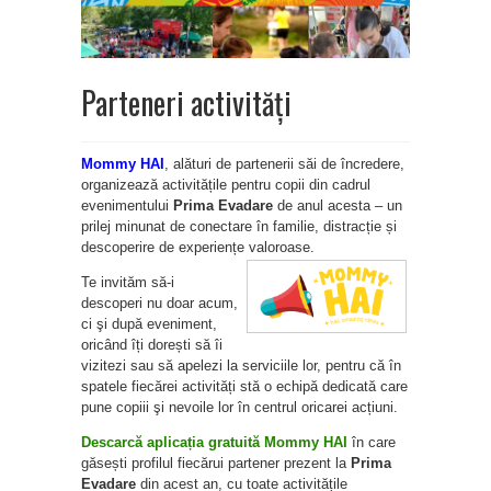
Parteneri activități
Mommy HAI
, alături de partenerii săi de încredere,
organizează activitățile pentru copii din cadrul
evenimentului
Prima Evadare
de anul acesta – un
prilej minunat de conectare în familie, distracție și
descoperire de experiențe valoroase.
Te invităm să-i
descoperi nu doar acum,
ci şi după eveniment,
oricând îți dorești să îi
vizitezi sau să apelezi la serviciile lor, pentru că în
spatele fiecărei activități stă o echipă dedicată care
pune copiii şi nevoile lor în centrul oricarei acțiuni.
Descarcă aplicația gratuită Mommy HAI
în care
găsești profilul fiecărui partener prezent la
Prima
Evadare
din acest an
, cu toate activitățile