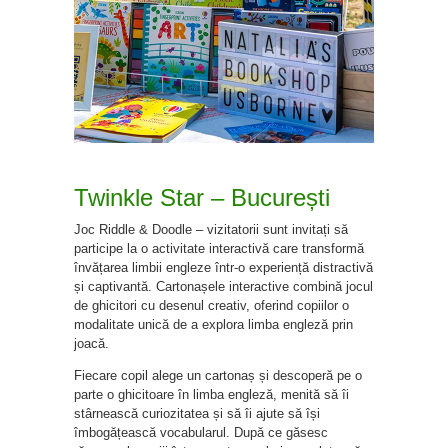
Twinkle Star – București
Joc Riddle & Doodle – vizitatorii sunt invitați să
participe la o activitate interactivă care transformă
învățarea limbii engleze într-o experiență distractivă
și captivantă. Cartonașele interactive combină jocul
de ghicitori cu desenul creativ, oferind copiilor o
modalitate unică de a explora limba engleză prin
joacă.
Fiecare copil alege un cartonaș și descoperă pe o
parte o ghicitoare în limba engleză, menită să îi
stârnească curiozitatea și să îi ajute să își
îmbogățească vocabularul. După ce găsesc