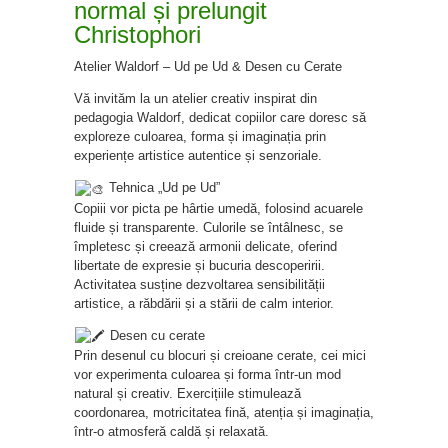
normal și prelungit
Christophori
Atelier Waldorf – Ud pe Ud & Desen cu Cerate
Vă invităm la un atelier creativ inspirat din
pedagogia Waldorf, dedicat copiilor care doresc să
exploreze culoarea, forma și imaginația prin
experiențe artistice autentice și senzoriale.
Tehnica „Ud pe Ud”
Copiii vor picta pe hârtie umedă, folosind acuarele
fluide și transparente. Culorile se întâlnesc, se
împletesc și creează armonii delicate, oferind
libertate de expresie și bucuria descoperirii.
Activitatea susține dezvoltarea sensibilității
artistice, a răbdării și a stării de calm interior.
Desen cu cerate
Prin desenul cu blocuri și creioane cerate, cei mici
vor experimenta culoarea și forma într-un mod
natural și creativ. Exercițiile stimulează
coordonarea, motricitatea fină, atenția și imaginația,
într-o atmosferă caldă și relaxată.