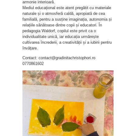
armonie interioară.
Mediul educațional este atent pregătit cu materiale
naturale și o atmosferă caldă, apropiată de cea
familială, pentru a susține imaginația, autonomia și
relațiile sănătoase dintre copii și educatori. În
pedagogia Waldorf, copilul este privit ca o
individualitate unică, iar educația urmărește
cultivarea încrederii, a creativității și a iubirii pentru
învățare.
Contact: contact@gradinitachristophori.ro
0770861602