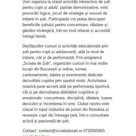
Vom organiza la stand activități interactive de șah
pentru copii și adulți: partide demonstrative, mini
provocări logice, jocuri de strategie și sesiuni de
inițiere în șah. Participanții vor putea descoperi
beneficiile șahului pentru concentrare, răbdare și
gândire strategică, într-un mod relaxat și accesibil
întregii familii.
Desfăşurăm cursuri și activități educaționale prin
șah pentru copii și adolescenți, atât la nivel de
inițiere, cât și de performanță. Prin programul
„Școala de Șah”, organizăm cursuri în mai multe
locații din București și online, turnee,
cantonamente, tabere și evenimente dedicate
dezvoltării copiilor prin sportul minții. Activitatea
noastră pune accent atât pe performanța sportivă,
cât și pe dezvoltarea abilităților cognitive și
emoționale: concentrare, disciplină, răbdare, luarea
deciziilor și încrederea în sine. Clubul nostru este
clasat în topul cluburilor de juniori din România și
reunește copii din întreaga țară, într-o comunitate
activă și pasionată de șah.
Contact: contact@scoaladesah.ro 0720565855