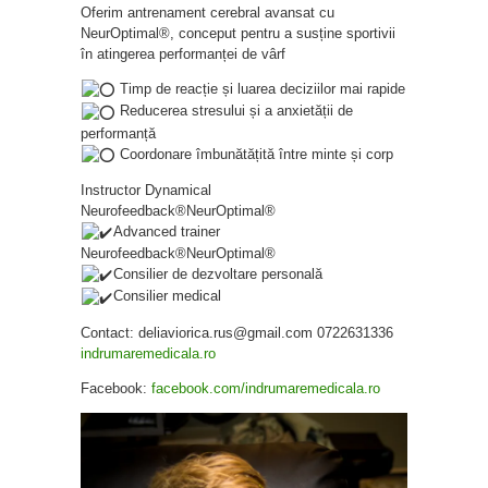
Oferim antrenament cerebral avansat cu
NeurOptimal®, conceput pentru a susține sportivii
în atingerea performanței de vârf
Timp de reacție și luarea deciziilor mai rapide
Reducerea stresului și a anxietății de
performanță
Coordonare îmbunătățită între minte și corp
Instructor Dynamical
Neurofeedback®️NeurOptimal®️
Advanced trainer
Neurofeedback
®️
NeurOptimal
®️
Consilier de dezvoltare personală
Consilier medical
Contact: deliaviorica.rus@gmail.com 0722631336
indrumaremedicala.ro
Facebook:
facebook.com/indrumaremedicala.ro