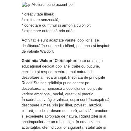
Atelierul pune accent pe:
* creativitate liberă;
* explorare senzorială;
* conectare cu ritmul și armonia culorilor;
* exprimare autentică prin artă.
Activitățile sunt adaptate vârstei copiilor și se
desfășoară într-un mediu blând, prietenos și inspirat
de valorile Waldorf.
Grădinița Waldorf Christophori
este un spațiu
educațional dedicat copilăriei trăite cu bucurie,
echilibru și respect pentru ritmul natural de
dezvoltare al fiecărui copil. Inspirată de principiile
Rudolf Steiner, grădinița pune accent pe
dezvoltarea armonioasă a copilului din punct de
vedere emoțional, social, creativ și practic.
În cadrul activităților zilnice, copiii sunt încurajați să
descopere lumea prin joc liber, povești, muzică,
pictură, modelaj, desen cu ceară, activități practice
și experiențe apropiate de natură. Ritmul zilei și al
anotimpurilor are un rol esențial în organizarea
activităților, oferind copiilor siguranță, stabilitate și