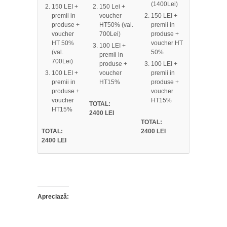
(1400Lei)
150 LEI +
150 Lei +
premii in
voucher
150 LEI +
produse +
HT50% (val.
premii in
voucher
700Lei)
produse +
HT 50%
voucher HT
100 LEI +
(val.
50%
premii in
700Lei)
produse +
100 LEI +
100 LEI +
voucher
premii in
premii in
HT15%
produse +
produse +
voucher
voucher
HT15%
TOTAL:
HT15%
2400 LEI
TOTAL:
TOTAL:
2400 LEI
2400 LEI
Apreciază: