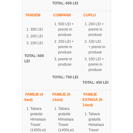
TOTAL: 600 LEI
TANDEM
COMPANII
CUPLU
500 LEI +
200 LEI +
300 LEI
premii in
premii in
produse
produse
200 LEI
250 LEI +
150 LEI
100 LEI
premii in
+ premii in
produse
produse
TOTAL: 600
premii in
100 LEI +
LEI
produse
premii in
produse
TOTAL: 750 LEI
TOTAL: 450 LEI
FAMILIE (4-
FAMILIE (9-
FAMILIE
8ani)
14ani)
EXTINSA (9-
14ani)
Tabara
Tabara
gratuita
gratuita
Tabara
Himalaya
Himalaya
gratuita
Travel
Travel
Himalaya
(1400Lei)
(1400Lei)
Travel