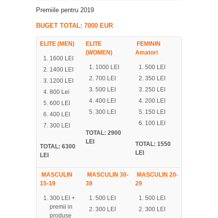
Premiile pentru 2019
BUGET TOTAL: 7000 EUR
ELITE (MEN)
ELITE
FEMININ
(WOMEN)
Amatori
1600 LEI
1000 LEI
500 LEI
1400 LEI
700 LEI
350 LEI
1200 LEI
500 LEI
250 LEI
800 Lei
400 LEI
200 LEI
600 LEI
300 LEI
150 LEI
400 LEI
100 LEI
300 LEI
TOTAL: 2900
LEI
TOTAL: 1550
TOTAL: 6300
LEI
LEI
MASCULIN
MASCULIN 30-
MASCULIN 20-
15-19
39
29
300 LEI +
500 LEI
500 LEI
premii in
300 LEI
300 LEI
produse