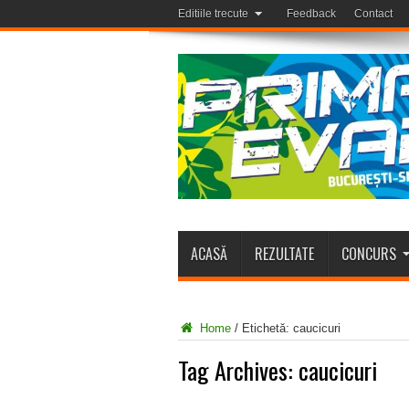
Editiile trecute
Feedback
Contact
ACASĂ
REZULTATE
CONCURS
Home
/
Etichetă:
caucicuri
Tag Archives:
caucicuri