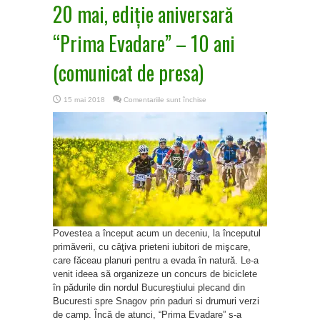
20 mai, ediţie aniversară
“Prima Evadare” – 10 ani
(comunicat de presa)
pentru
15 mai 2018
Comentariile sunt închise
20
mai,
ediţie
aniversară
“Prima
Evadare”
–
10
ani
(comunicat
de
presa)
Povestea a început acum un deceniu, la începutul
primăverii, cu câţiva prieteni iubitori de mişcare,
care făceau planuri pentru a evada în natură. Le-a
venit ideea să organizeze un concurs de biciclete
în pădurile din nordul Bucureştiului plecand din
Bucuresti spre Snagov prin paduri si drumuri verzi
de camp. Încă de atunci, “Prima Evadare” s-a