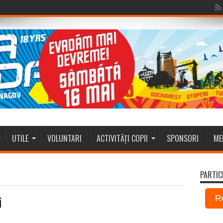
UTILE
VOLUNTARI
ACTIVITĂȚI COPII
SPONSORI
ME
PARTIC
i
R