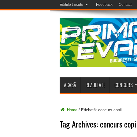
Editiile trecute
Feedback
Contact
ACASĂ
REZULTATE
CONCURS
Home
/
Etichetă:
concurs copii
Tag Archives:
concurs copi