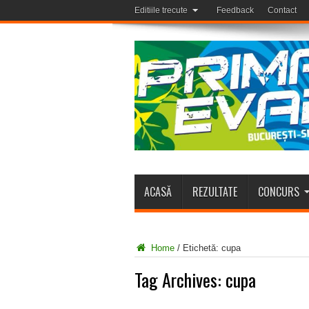
Editiile trecute
Feedback
Contact
ACASĂ
REZULTATE
CONCURS
Home
/
Etichetă:
cupa
Tag Archives:
cupa