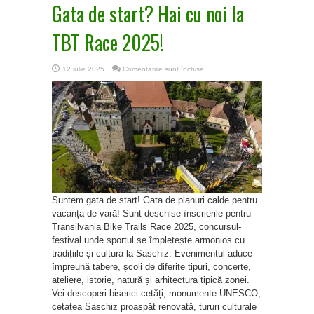
Gata de start? Hai cu noi la
TBT Race 2025!
pentru
12 iulie 2025
Comentariile sunt închise
Gata
de
start?
Hai
cu
noi
la
TBT
Race
2025!
Suntem gata de start! Gata de planuri calde pentru
vacanța de vară! Sunt deschise înscrierile pentru
Transilvania Bike Trails Race 2025, concursul-
festival unde sportul se împletește armonios cu
tradițiile și cultura la Saschiz. Evenimentul aduce
împreună tabere, școli de diferite tipuri, concerte,
ateliere, istorie, natură și arhitectura tipică zonei.
Vei descoperi biserici-cetăți, monumente UNESCO,
cetatea Saschiz proaspăt renovată, tururi culturale