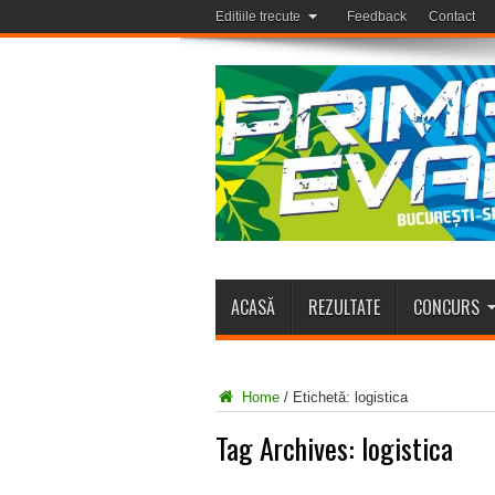
Editiile trecute
Feedback
Contact
ACASĂ
REZULTATE
CONCURS
Home
/
Etichetă:
logistica
Tag Archives:
logistica