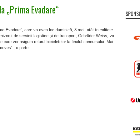
la „Prima Evadare“
SPONS
u
der
a Evadare”, care va avea loc duminică, 8 mai, atât în calitate
urnizorul de servicii logistice şi de transport, Gebrüder Weiss, va
 care vor asigura returul bicicletelor la finalul concursului. Mai
re“
oves” , o parte ...