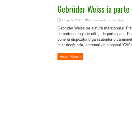
Gebrüder Weiss ia parte 
pentr
18 aprilie 2011
Comentariile sunt închise
Gebrü
Weiss
Gebrüder Weiss se alătură maratonului “Prim
ia
parte
de partener logistic cât şi de participant. F
la
pune la dispoziţia organizatorilor 6 camionete
„Prima
Evada
mult decât atât, antrenaţi de sloganul “GW m
Read More »