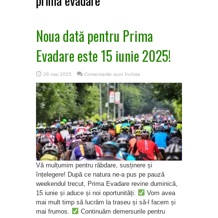
prima evadare
Noua dată pentru Prima
Evadare este 15 iunie 2025!
pentru
26 mai 2025
Comentariile sunt închise
Noua
dată
pentru
Prima
Evadare
este
15
iunie
2025!
Vă mulțumim pentru răbdare, susținere și
înțelegere! După ce natura ne-a pus pe pauză
weekendul trecut, Prima Evadare revine duminică,
15 iunie și aduce și noi oportunități:
Vom avea
mai mult timp să lucrăm la traseu și să-l facem și
mai frumos.
Continuăm demersurile pentru