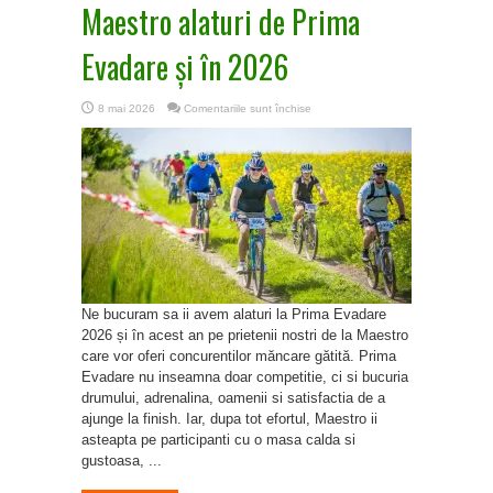
Maestro alaturi de Prima
Evadare și în 2026
pentru
8 mai 2026
Comentariile sunt închise
Maestro
alaturi
de
Prima
Evadare
și
în
2026
Ne bucuram sa ii avem alaturi la Prima Evadare
2026 și în acest an pe prietenii nostri de la Maestro
care vor oferi concurentilor măncare gătită. Prima
Evadare nu inseamna doar competitie, ci si bucuria
drumului, adrenalina, oamenii si satisfactia de a
ajunge la finish. Iar, dupa tot efortul, Maestro ii
asteapta pe participanti cu o masa calda si
gustoasa, ...