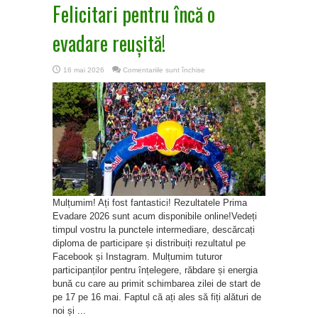
Felicitari pentru încă o
evadare reușită!
pentru
16 mai 2026
Comentariile sunt închise
Felicitari
pentru
încă
o
evadare
reușită!
Mulțumim! Ați fost fantastici! Rezultatele Prima
Evadare 2026 sunt acum disponibile online!Vedeți
timpul vostru la punctele intermediare, descărcați
diploma de participare și distribuiți rezultatul pe
Facebook și Instagram. Mulțumim tuturor
participanților pentru înțelegere, răbdare și energia
bună cu care au primit schimbarea zilei de start de
pe 17 pe 16 mai. Faptul că ați ales să fiți alături de
noi și ...