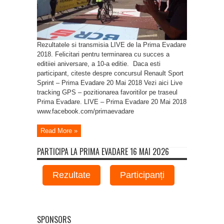
2018
Rezultatele si transmisia LIVE de la Prima Evadare
2018. Felicitari pentru terminarea cu succes a
editiiei aniversare, a 10-a editie. Daca esti
participant, citeste despre concursul Renault Sport
Sprint – Prima Evadare 20 Mai 2018 Vezi aici Live
tracking GPS – pozitionarea favoritilor pe traseul
Prima Evadare. LIVE – Prima Evadare 20 Mai 2018
www.facebook.com/primaevadare
Read More »
PARTICIPA LA PRIMA EVADARE 16 MAI 2026
Rezultate
Participanți
SPONSORS