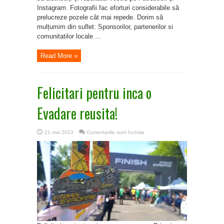
Instagram. Fotografii fac eforturi considerabile să
prelucreze pozele cât mai repede. Dorim să
mulțumim din suflet: Sponsorilor, partenerilor si
comunitatilor locale ...
Read More »
Felicitari pentru inca o
Evadare reusita!
pentru
21 mai 2023
Comentariile sunt închise
Felicitari
pentru
inca
o
Evadare
reusita!