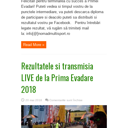
Felicitari pentru terminarea cu succes a Primei
Evadari! Puteti vedea si timpul vostru de la
punctele intermediare, va puteti descarca diploma
de participare si deacolo puteti sa distribuiti si
rezultatul vostru pe Facebook. Pentru întrebări
legate rezultat, vă rugăm să trimiteți mail
la: info[@]nomadmultisport.ro
Read More »
Rezultatele si transmisia
LIVE de la Prima Evadare
2018
pentru
20 mai 2018
Comentariile sunt închise
Rezultatele
si
transmisia
LIVE
de
la
Prima
Evadare