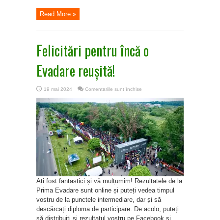
Read More »
Felicitări pentru încă o
Evadare reușită!
pentru
19 mai 2024
Comentariile sunt închise
Felicitări
pentru
încă
o
Evadare
reușită!
Ați fost fantastici și vă mulțumim! Rezultatele de la
Prima Evadare sunt online și puteți vedea timpul
vostru de la punctele intermediare, dar și să
descărcați diploma de participare. De acolo, puteți
să distribuiți și rezultatul vostru pe Facebook și