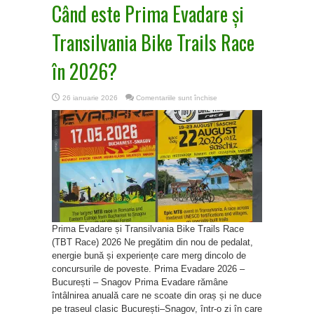
Când este Prima Evadare și
Transilvania Bike Trails Race
în 2026?
pentru
26 ianuarie 2026
Comentariile sunt închise
Când
este
Prima
Evadare
și
Transilvania
Bike
Trails
Race
în
2026?
Prima Evadare și Transilvania Bike Trails Race
(TBT Race) 2026 Ne pregătim din nou de pedalat,
energie bună și experiențe care merg dincolo de
concursurile de poveste. Prima Evadare 2026 –
București – Snagov Prima Evadare rămâne
întâlnirea anuală care ne scoate din oraș și ne duce
pe traseul clasic București–Snagov, într-o zi în care