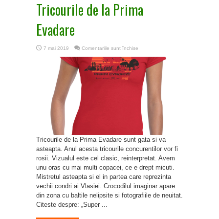
Tricourile de la Prima
Evadare
pentru
7 mai 2019
Comentariile sunt închise
Tricourile
de
la
Prima
Evadare
Tricourile de la Prima Evadare sunt gata si va
asteapta. Anul acesta tricourile concurentilor vor fi
rosii. Vizualul este cel clasic, reinterpretat. Avem
unu oras cu mai multi copacei, ce e drept micuti.
Mistretul asteapta si el in partea care reprezinta
vechii condri ai Vlasiei. Crocodilul imaginar apare
din zona cu baltile nelipsite si fotografiile de neuitat.
Citeste despre: „Super ...