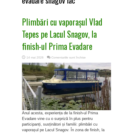
evadare snagov lac
Plimbări cu vaporașul Vlad
Tepes pe Lacul Snagov, la
finish-ul Prima Evadare
pentru
14 mai 2026
Comentariile sunt închise
Plimbări
cu
vaporașul
Vlad
Tepes
pe
Lacul
Snagov,
la
finish-
ul
Prima
Evadare
Anul acesta, experiența de la finish-ul Prima
Evadare vine cu o surpriză în plus pentru
participanți, susținători și familii: plimbări cu
vaporașul pe Lacul Snagov. În zona de finish, la