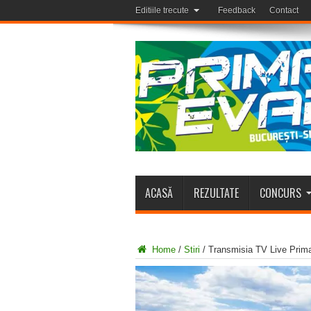
Editiile trecute
Feedback
Contact
ACASĂ
REZULTATE
CONCURS
Home
/
Stiri
/
Transmisia TV Live Prim