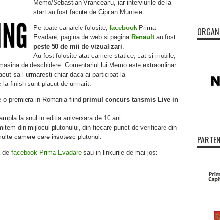
Memo/Sebastian Vranceanu, iar interviurile de la
start au fost facute de Ciprian Muntele.
Pe toate canalele folosite,
facebook
Prima
ORGAN
Evadare, pagina de web si pagina
Renault
au fost
peste 50 de mii de vizualizari
.
Au fost folosite atat camere statice, cat si mobile,
e masina de deschidere. Comentariul lui Memo este extraordinar
lacut sa-l urmaresti chiar daca ai participat la
e la finish sunt placut de urmarit.
e o premiera in Romania fiind
primul concurs tansmis Live in
ampla la anul in editia aniversara de 10 ani.
tem din mijlocul plutonului, din fiecare punct de verificare din
multe camere care insotesc plutonul.
PARTEN
a de
facebook Prima Evadare
sau in linkurile de mai jos: