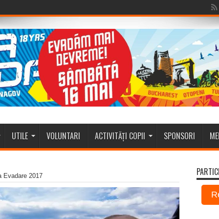
UTILE
VOLUNTARI
ACTIVITĂȚI COPII
SPONSORI
ME
PARTIC
a Evadare 2017
R