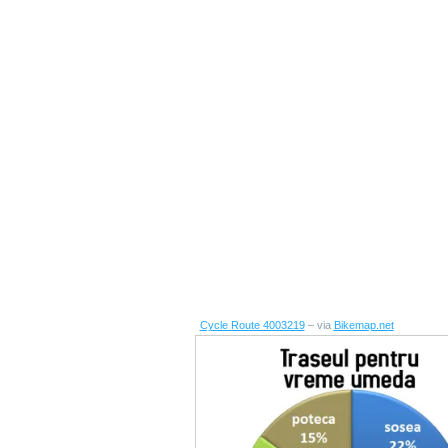
Cycle Route 4003219
– via
Bikemap.net