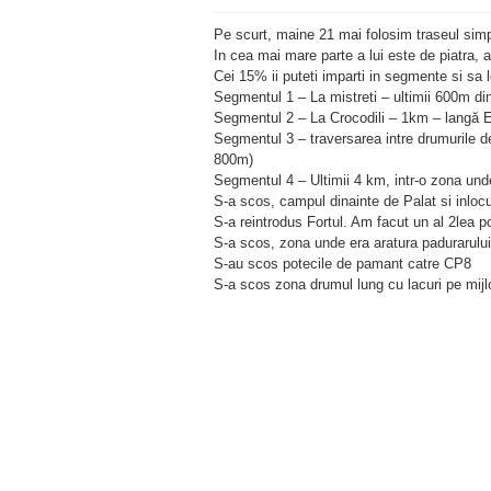
Pe scurt, maine 21 mai folosim traseul simpl
In cea mai mare parte a lui este de piatra, 
Cei 15% ii puteti imparti in segmente si sa le
Segmentul 1 – La mistreti – ultimii 600m d
Segmentul 2 – La Crocodili – 1km – langă
E
Segmentul 3 – traversarea intre drumurile de 
800m)
Segmentul 4 – Ultimii 4 km, intr-o zona unde
S-a scos, campul dinainte de Palat si inlocui
S-a reintrodus Fortul. Am facut un al 2lea po
S-a scos, zona unde era aratura padurarului s
S-au scos potecile de pamant catre CP8
S-a scos zona drumul lung cu lacuri pe mij