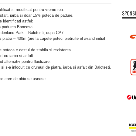
ificat si modificat pentru vreme rea.
SPONS
asfalt, iarba si doar 15% poteca de padure.
 identificati astfel:
in padurea Baneasa
denland Park
– Balotesti, dupa CP7
piatra – 400m (are la capete poteci pietruite el avand initial
 poteca e destul de stabila si rezistenta.
t cu iarba si asfalt.
d alternativ pentru fluidizare.
i s-a inlocuit cu drumuri de piatra, iarba si asfalt din Balotesti.
loc care de abia se uscase.