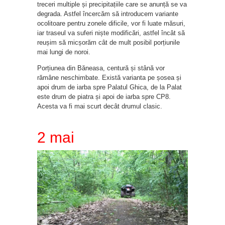
treceri multiple și precipitațiile care se anunță se va
degrada. Astfel încercăm să introducem variante
ocolitoare pentru zonele dificile, vor fi luate măsuri,
iar traseul va suferi niște modificări, astfel încât să
reușim să micșorăm cât de mult posibil porțiunile
mai lungi de noroi.
Porțiunea din Băneasa, centură și stână vor
rămâne neschimbate. Există varianta pe șosea și
apoi drum de iarba spre Palatul Ghica, de la Palat
este drum de piatra și apoi de iarba spre CP8.
Acesta va fi mai scurt decât drumul clasic.
2 mai