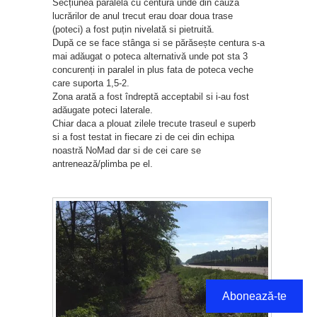
Secțiunea paralelă cu centura unde din cauza
lucrărilor de anul trecut erau doar doua trase
(poteci) a fost puțin nivelată si pietruită.
După ce se face stânga si se părăsește centura s-a
mai adăugat o poteca alternativă unde pot sta 3
concurenți in paralel in plus fata de poteca veche
care suporta 1,5-2.
Zona arată a fost îndreptă acceptabil si i-au fost
adăugate poteci laterale.
Chiar daca a plouat zilele trecute traseul e superb
si a fost testat in fiecare zi de cei din echipa
noastră NoMad dar si de cei care se
antrenează/plimba pe el.
Abonează-te