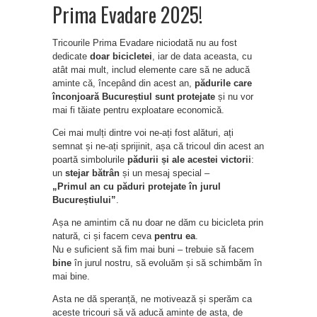
Prima Evadare 2025!
Tricourile Prima Evadare niciodată nu au fost
dedicate
doar bicicletei
, iar de data aceasta, cu
atât mai mult, includ elemente care să ne aducă
aminte că, începând din acest an,
pădurile care
înconjoară Bucureștiul sunt protejate
și nu vor
mai fi tăiate pentru exploatare economică.
Cei mai mulți dintre voi ne-ați fost alături, ați
semnat și ne-ați sprijinit, așa că tricoul din acest an
poartă simbolurile
pădurii și ale acestei victorii
:
un
stejar bătrân
și un mesaj special –
„Primul an cu păduri protejate în jurul
Bucureștiului”
.
Așa ne amintim că nu doar ne dăm cu bicicleta prin
natură, ci și facem ceva
pentru ea
.
Nu e suficient să fim mai buni – trebuie să facem
bine
în jurul nostru, să evoluăm și să schimbăm în
mai bine.
Asta ne dă speranță, ne motivează și sperăm ca
aceste tricouri să vă aducă aminte de asta, de