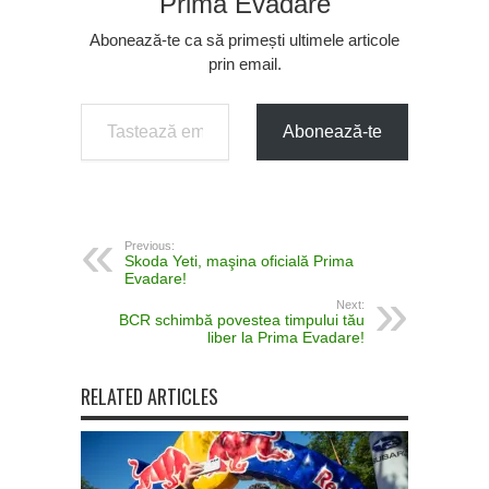
Prima Evadare
Abonează-te ca să primești ultimele articole
prin email.
Tastează emailul tău...
Abonează-te
Previous:
Skoda Yeti, maşina oficială Prima
Evadare!
Next:
BCR schimbă povestea timpului tău
liber la Prima Evadare!
RELATED ARTICLES