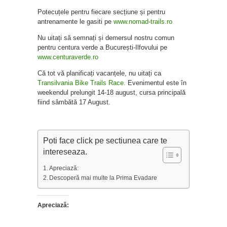
Potecuțele pentru fiecare secțiune și pentru
antrenamente le gasiti pe
www.nomad-trails.ro
Nu uitați să semnați și demersul nostru comun
pentru centura verde a București-Ilfovului pe
www.centuraverde.ro
Că tot vă planificați vacanțele, nu uitați ca
Transilvania Bike Trails Race.
Evenimentul este în
weekendul prelungit 14-18 august, cursa principală
fiind sâmbătă 17 August.
Poti face click pe sectiunea care te
intereseaza.
Apreciază:
Descoperă mai multe la Prima Evadare
Apreciază: