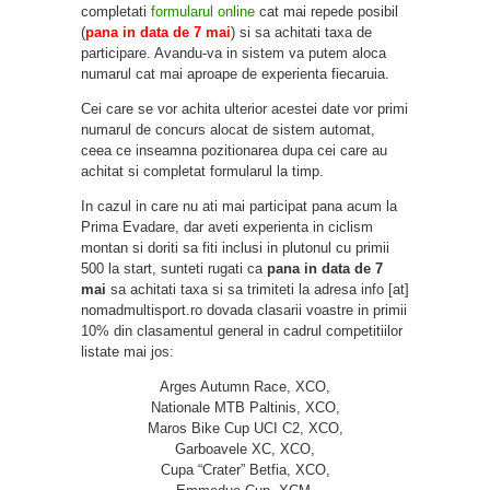
completati
formularul online
cat mai repede posibil
(
pana in data de
7 mai
) si sa achitati taxa de
participare. Avandu-va in sistem va putem aloca
numarul cat mai aproape de experienta fiecaruia.
Cei care se vor achita ulterior acestei date vor primi
numarul de concurs alocat de sistem automat,
ceea ce inseamna pozitionarea dupa cei care au
achitat si completat formularul la timp.
In cazul in care nu ati mai participat pana acum la
Prima Evadare, dar aveti experienta in ciclism
montan si doriti sa fiti inclusi in plutonul cu primii
500 la start, sunteti rugati ca
pana in data de 7
mai
sa achitati taxa si sa trimiteti la adresa info [at]
nomadmultisport.ro dovada clasarii voastre in primii
10% din clasamentul general in cadrul competitiilor
listate mai jos:
Arges Autumn Race, XCO,
Nationale MTB Paltinis, XCO,
Maros Bike Cup UCI C2, XCO,
Garboavele XC, XCO,
Cupa “Crater” Betfia, XCO,