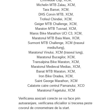
Emmedue Cup, XCM,
Michelin MTB Zalau, XCM,
Tara Barsei, XCM,
DHS Corvin MTB, XCM,
Trofeul Chindiei, XCM,
Geiger MTB Challenge, XCM,
Maraton MTB Tusnad, XCM,
Maros Bike Marathon UCI C3, XCM,
Maratonul MTB Baia Mare, XCM,
Surmont MTB Challenge, XCM (traseul
mediu/lung),
Maratonul Vinului, XCM (traseul lung),
Maratonul Bucegilor, XCM,
Transalpina Bike Maraton, XCM,
Maratonul Medieval Medias, XCM,
Banat MTB Maraton, XCM,
Iron Bike Oradea, XCM,
Saint George Marathon, XCM
Calatorie catre centrul Pamanului, XCO
Maratonul Fagetului, XCM
Verificarea asezarii corecte se va face prin
autoaranjare, verificarea oficialilor si trecerea peste
covorul de cronometrare de la start.