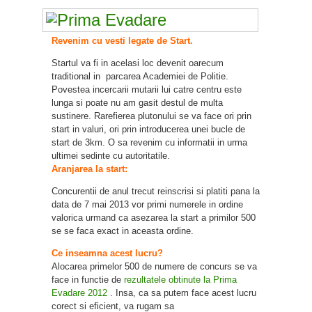
Revenim cu vesti legate de Start.
Startul va fi in acelasi loc devenit oarecum
traditional in parcarea Academiei de Politie.
Povestea incercarii mutarii lui catre centru este
lunga si poate nu am gasit destul de multa
sustinere. Rarefierea plutonului se va face ori prin
start in valuri, ori prin introducerea unei bucle de
start de 3km. O sa revenim cu informatii in urma
ultimei sedinte cu autoritatile.
Aranjarea la start:
Concurentii de anul trecut reinscrisi si platiti pana la
data de 7 mai 2013 vor primi numerele in ordine
valorica urmand ca asezarea la start a primilor 500
se se faca exact in aceasta ordine.
Ce inseamna acest lucru?
Alocarea primelor 500 de numere de concurs se va
face in functie de
rezultatele obtinute la Prima
Evadare 2012
. Insa, ca sa putem face acest lucru
corect si eficient, va rugam sa