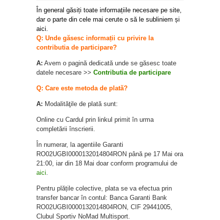
În general găsiți toate informațiile necesare pe site,
dar o parte din cele mai cerute o să le subliniem și
aici.
Q:
Unde găsesc informații cu privire la
contributia de participare?
A:
Avem o pagină dedicată unde se găsesc toate
datele necesare >>
Contributia de participare
Q:
Care este metoda de plată?
A:
Modalităţile de plată sunt:
Online cu Cardul prin linkul primit în urma
completării înscrierii.
În numerar, la agentiile Garanti
RO02UGBI0000132014804RON până pe 17 Mai ora
21:00, iar din 18 Mai doar conform programului de
aici
.
Pentru plățile colective, plata se va efectua prin
transfer bancar în contul: Banca Garanti Bank
RO02UGBI0000132014804RON, CIF 29441005,
Clubul Sportiv NoMad Multisport.