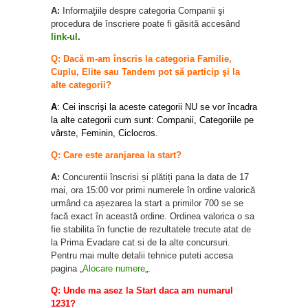
A:
Informaţiile despre categoria Companii şi
procedura de înscriere poate fi găsită accesând
link-ul
.
Q: Dacă m-am înscris la categoria Familie,
Cuplu, Elite sau Tandem pot să particip şi la
alte categorii?
A
: Cei inscrişi la aceste categorii NU se vor încadra
la alte categorii cum sunt: Companii, Categoriile pe
vârste, Feminin, Ciclocros.
Q: Care este aranjarea la start?
A:
Concurentii înscrisi și plătiți pana la data de 17
mai, ora 15:00 vor primi numerele în ordine valorică
urmând ca așezarea la start a primilor 700 se se
facă exact în această ordine. Ordinea valorica o sa
fie stabilita în functie de rezultatele trecute atat de
la Prima Evadare cat si de la alte concursuri.
Pentru mai multe detalii tehnice puteti accesa
pagina „
Alocare numere
„.
Q: Unde ma asez la Start daca am numarul
1231?