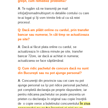
greşit, cum remediez problema?
A
: Te rugăm să ne transmiţi pe mail
info[at]nomadmultisport.ro detaliile contului cu care
te-ai logat şi îţi vom trimite link-ul ca să reiei
procesul.
Q: Dacă am plătit online cu cardul, prin transfer
bancar sau numerar, în cât timp se actualizeaza
pe site?
A
: Dacă ai făcut plata online cu cardul, se
actualizeaza în câteva minute pe site, transfer
bancar 72ore, iar dacă ai achitat in numerar,
actualizarea se face săptămânal.
Q: Cum ridic pachetul de concurs dacă nu sunt
din Bucureşti sau nu pot ajunge personal?
A
: Concurenţii din provincie sau cei care nu pot
ajunge personal sa îşi pot ridice personal pachetul,
pot completă declaraţia pe proprie răspundere, iar
pentru ridicarea pachetului se poate prezenta un
prieten cu declaraţia în original sau copie însoţită
de o copie xerox a buletinului concurentului
În ziua