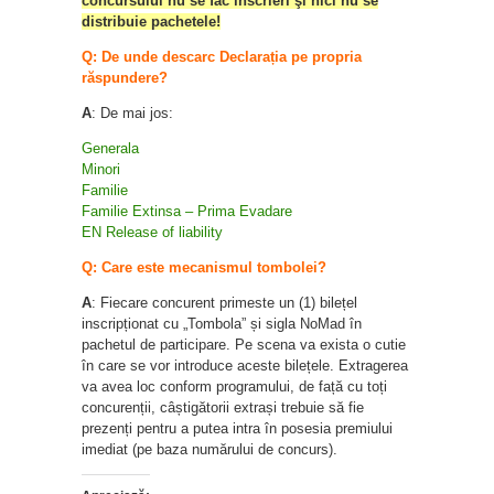
concursului nu se fac înscrieri şi nici nu se
distribuie pachetele!
Q:
De unde descarc
Declarația pe propria
răspundere
?
A
: De mai jos:
Generala
Minori
Familie
Familie Extinsa – Prima Evadare
EN Release of liability
Q:
Care este mecanismul tombolei
?
A
: Fiecare concurent primeste un (1) bilețel
inscripționat cu „Tombola” și sigla NoMad în
pachetul de participare. Pe scena va exista o cutie
în care se vor introduce aceste bilețele. Extragerea
va avea loc conform programului, de față cu toți
concurenții, câștigătorii extrași trebuie să fie
prezenți pentru a putea intra în posesia premiului
imediat (pe baza numărului de concurs).