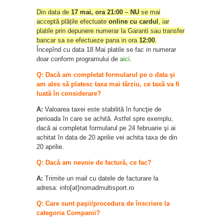
Din data de
17 mai, ora 21:00
–
NU
se mai
acceptă plățile efectuate
online cu cardul
, iar
platile prin depunere numerar la Garanti sau transfer
bancar sa se efectueze pana in ora
12:00
.
Începînd cu data 18 Mai platile se fac in numerar
doar conform programului de
aici
.
Q: Dacă am completat formularul pe o data şi
am ales să platesc taxa mai târziu, ce taxă va fi
luată în considerare?
A:
Valoarea taxei este stabilită în funcţie de
perioada în care se achită. Astfel spre exemplu,
dacă ai completat formularul pe 24 februarie şi ai
achitat în data de 20 aprilie vei achita taxa de din
20 aprilie.
Q:
Dacă am nevoie de factură, ce fac?
A:
Trimite un mail cu datele de facturare la
adresa: info[at]nomadmultisport.ro
Q: Care sunt paşii/procedura de înscriere la
categoria Companii
?