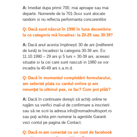
A:
Imediat dupa primii 700, mai aproape sau mai
departe. Numerele de la 701-3xxx sunt alocate
random si nu reflecta performanta concurentilor.
Q: Dacă sunt născut în 1990 în luna decembrie
la ce categorie mă încadrez: la 20-29 sau 30-39?
A:
Dacă anul acesta împlinești 30 de ani (indiferent
de lună) te încadrezi la categoria 30-39 ani. Ex:
11.10.1990 – 29 ani şi 5 luni = 30-39 ani, aceeasi
situatie si la cei care sunt nascuti in 1980 se vor
incadra la 40-49 ani s.a.m.d.
Q: Dacă în momentul completării formularului,
am selectat plata cu cardul online şi am
renunţat la ultimul pas, ce fac? Cum pot plăti?
A:
Dacă în continuare doreşti să achiţi online te
rugăm sa verifici mail-ul de confirmare a inscrierii
sau să ne scrii la adresa info@nomadmultisport.ro
sau poţi achita prin numerar la agentiile Garanti
vezi contul pe pagina de Contact.
Q: Dacă m-am conectat cu un cont de facebook