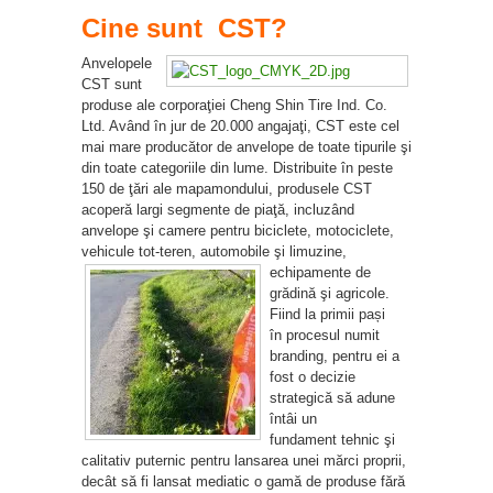
Cine sunt CST?
Anvelopele
CST sunt
produse ale corporaţiei Cheng Shin Tire Ind. Co.
Ltd. Având în jur de 20.000 angajaţi, CST este cel
mai mare producător de anvelope de toate tipurile şi
din toate categoriile din lume. Distribuite în peste
150 de ţări ale mapamondului, produsele CST
acoperă largi segmente de piaţă, incluzând
anvelope şi camere pentru biciclete, motociclete,
vehicule tot-teren, automobile şi
limuzine,
echipamente de
grădină şi agricole.
Fiind la primii pași
în procesul numit
branding, pentru ei a
fost o decizie
strategică să adune
întâi un
fundament tehnic şi
calitativ puternic pentru lansarea unei mărci proprii,
decât să fi lansat mediatic o gamă de produse fără