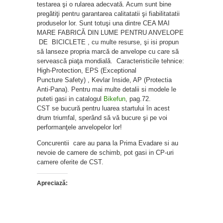
testarea şi o rularea adecvată. Acum sunt bine
pregătiţi pentru garantarea calitatatii şi fiabilitatatii
produselor lor. Sunt totuşi una dintre CEA MAI
MARE FABRICĂ DIN LUME PENTRU ANVELOPE
DE BICICLETE , cu multe resurse, şi isi propun
să lanseze propria marcă de anvelope cu care să
servească piaţa mondială. Caracteristicile tehnice:
High-Protection, EPS (Exceptional
Puncture Safety) , Kevlar Inside, AP (Protectia
Anti-Pana). Pentru mai multe detalii si modele le
puteti gasi in catalogul
Bikefun
, pag.72.
CST se bucură pentru luarea startului în acest
drum triumfal, sperând să vă bucure şi pe voi
performanţele anvelopelor lor!
Concurentii care au pana la Prima Evadare si au
nevoie de camere de schimb, pot gasi in CP-uri
camere oferite de CST.
Apreciază: