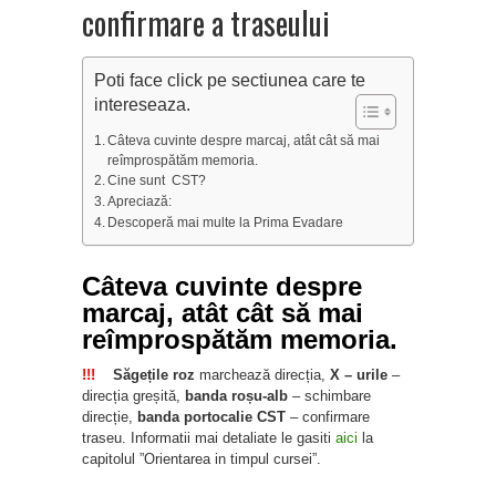
confirmare a traseului
Poti face click pe sectiunea care te
intereseaza.
Câteva cuvinte despre marcaj, atât cât să mai
reîmprospătăm memoria.
Cine sunt CST?
Apreciază:
Descoperă mai multe la Prima Evadare
Câteva cuvinte despre
marcaj, atât cât să mai
reîmprospătăm memoria.
!!!
Săgețile roz
marchează direcția,
X – urile
–
direcția greșită,
banda roșu-alb
– schimbare
direcție,
banda portocalie CST
– confirmare
traseu. Informatii mai detaliate le gasiti
aici
la
capitolul ”Orientarea in timpul cursei”.