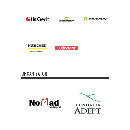
ORGANIZATOR