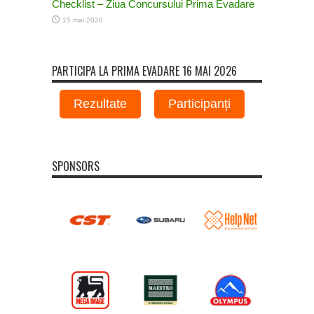
Checklist – Ziua Concursului Prima Evadare
15 mai 2026
PARTICIPA LA PRIMA EVADARE 16 MAI 2026
Rezultate
Participanți
SPONSORS