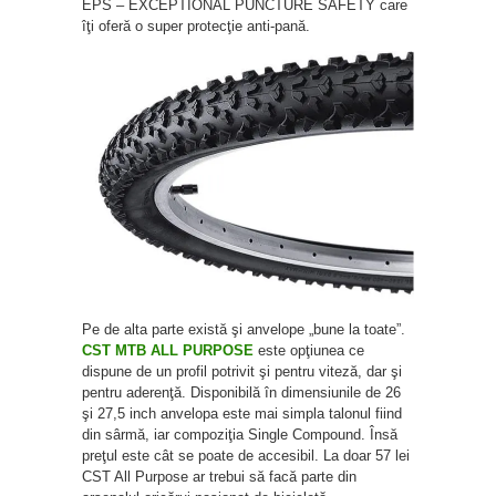
EPS – EXCEPTIONAL PUNCTURE SAFETY care
îţi oferă o super protecţie anti-pană.
Pe de alta parte există şi anvelope „bune la toate”.
CST MTB ALL PURPOSE
este opţiunea ce
dispune de un profil potrivit şi pentru viteză, dar şi
pentru aderenţă. Disponibilă în dimensiunile de 26
şi 27
,5 inch
anvelopa este mai simpla talonul fiind
din sârmă, iar compoziţia Single Compound. Însă
preţul este cât se poate de accesibil. La doar 57 lei
CST All Purpose ar trebui să facă parte din