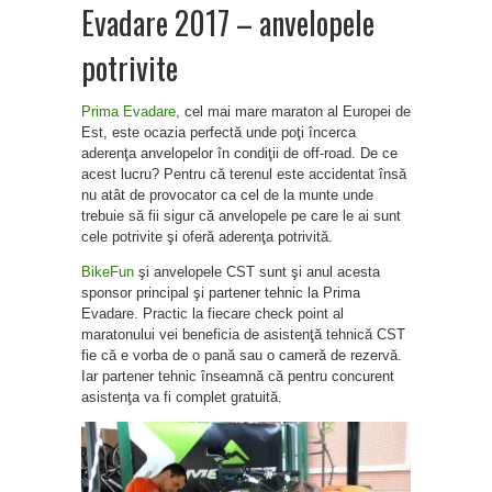
Evadare 2017 – anvelopele
potrivite
Prima Evadare
, cel mai mare maraton al Europei de
Est, este ocazia perfectă unde poţi încerca
aderenţa anvelopelor în condiţii de off-road. De ce
acest lucru? Pentru că terenul este accidentat însă
nu atât de provocator ca cel de la munte unde
trebuie să fii sigur că anvelopele pe care le ai sunt
cele potrivite şi oferă aderenţa potrivită.
BikeFun
şi anvelopele CST sunt şi anul acesta
sponsor principal şi partener tehnic la Prima
Evadare. Practic la fiecare check point al
maratonului vei beneficia de asistenţă tehnică CST
fie că e vorba de o pană sau o cameră de rezervă.
Iar partener tehnic înseamnă că pentru concurent
asistenţa va fi complet gratuită.