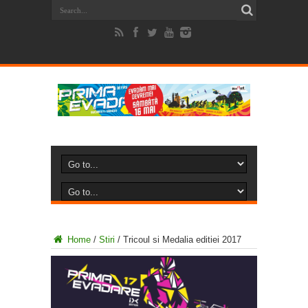
Home
/
Stiri
/
Tricoul si Medalia editiei 2017