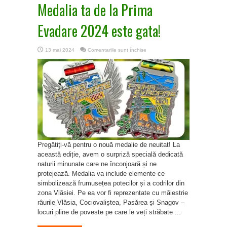
Medalia ta de la Prima
Evadare 2024 este gata!
pentru
13 mai 2024
Comentariile sunt închise
Medalia
ta
de
la
Prima
Evadare
2024
este
gata!
Pregătiți-vă pentru o nouă medalie de neuitat! La
această ediție, avem o surpriză specială dedicată
naturii minunate care ne înconjoară și ne
protejează. Medalia va include elemente ce
simbolizează frumusețea potecilor și a codrilor din
zona Vlăsiei. Pe ea vor fi reprezentate cu măiestrie
râurile Vlăsia, Cociovaliștea, Pasărea și Snagov –
locuri pline de poveste pe care le veți străbate ...