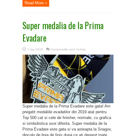
Read More »
Super medalia de la Prima
Evadare
pentru
7 mai 2019
Comentariile sunt închise
Super
medalia
de
la
Prima
Evadare
Super medalia de la Prima Evadare este gata! Am
pregatit medaliile evadatilor din 2019 atat pentru
Top 500 cat si cele de finisher, normale, cu grafica
si simbolistica usor diferita. Super medalia de la
Prima Evadare este gata si va asteapta la Snagov,
dincolo de linia de finis dupa ce ati depasit toate