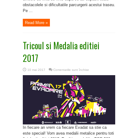
obstacolele si dificultatile parcurgerii acestui traseu.
Pe ...
Read More »
Tricoul si Medalia editiei
2017
pentru
10 mai 2017
Comentariile sunt închise
Tricoul
si
Medalia
editiei
2017
In fiecare an vrem ca fiecare Evadat sa stie ca
este special! Vom avea medalii metalice pentru toti