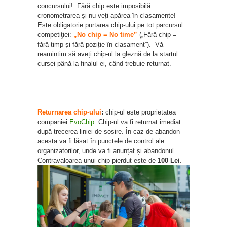
concursului! Fără chip este imposibilă
cronometrarea şi nu veți apărea în clasamente!
Este obligatorie purtarea chip-ului pe tot parcursul
competiţiei:
„No chip = No time”
(„Fără chip =
fără timp și fără poziție în clasament”). Vă
reamintim să aveți chip-ul la gleznă de la startul
cursei până la finalul ei, când trebuie returnat.
Returnarea chip-ului
:
chip-ul este proprietatea
companiei
EvoChip.
Chip-ul va fi returnat imediat
după trecerea liniei de sosire. În caz de abandon
acesta va fi lăsat în punctele de control ale
organizatorilor, unde va fi anunțat și abandonul.
Contravaloarea unui chip pierdut este de
100 Lei
.