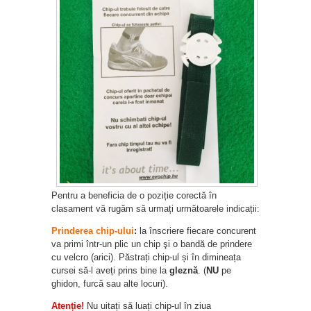
Pentru a beneficia de o poziție corectă în
clasament vă rugăm să urmați următoarele indicații:
Prinderea chip-ului
:
la înscriere fiecare concurent
va primi într-un plic un chip şi o bandă de prindere
cu velcro (arici). Păstrați chip-ul și în dimineața
cursei să-l aveți prins bine la
gleznă
. (
NU
pe
ghidon, furcă sau alte locuri).
Atenție!
Nu uitați să luați chip-ul în ziua